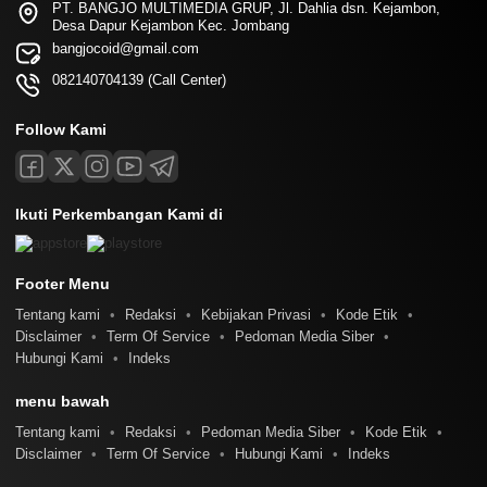
PT. BANGJO MULTIMEDIA GRUP, Jl. Dahlia dsn. Kejambon,
Desa Dapur Kejambon Kec. Jombang
bangjocoid@gmail.com
082140704139 (Call Center)
Follow Kami
Ikuti Perkembangan Kami di
Footer Menu
Tentang kami
Redaksi
Kebijakan Privasi
Kode Etik
Disclaimer
Term Of Service
Pedoman Media Siber
Hubungi Kami
Indeks
menu bawah
Tentang kami
Redaksi
Pedoman Media Siber
Kode Etik
Disclaimer
Term Of Service
Hubungi Kami
Indeks