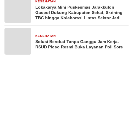
KESEHATAN
3 minggu yang lalu
Lokakarya Mini Puskesmas Jarakkulon
Gaspol Dukung Kabupaten Sehat, Skrining
TBC hingga Kolaborasi Lintas Sektor Jadi
Fokus
KESEHATAN
3 minggu yang lalu
Solusi Berobat Tanpa Ganggu Jam Kerja:
RSUD Ploso Resmi Buka Layanan Poli Sore