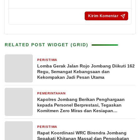
RELATED POST WIDGET (GRID)
PERISTIWA
21 jam yang lalu
Lomba Gerak Jalan Rojo Jombang Diikuti 162
Regu, Semangat Kebangsaan dan
Kekompakan Jadi Pesan Utama
PEMERINTAHAN
6 hari yang lalu
Kapolres Jombang Berikan Penghargaan
kepada Personel Berprestasi, Tegaskan
Komitmen Zero Miras dan Kesiapan
Pengamanan Muktamar NU ke-35
PERISTIWA
7 hari yang lalu
Rapat Koordinasi WRC Birendra Jombang
Sepakati Khitanan Massal dan Pengobatan