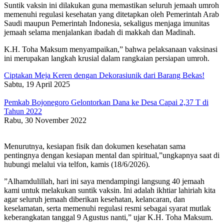
​Suntik vaksin ini dilakukan guna memastikan seluruh jemaah umroh
memenuhi regulasi kesehatan yang ditetapkan oleh Pemerintah Arab
Saudi maupun Pemerintah Indonesia, sekaligus menjaga imunitas
jemaah selama menjalankan ibadah di makkah dan Madinah.
​K.H. Toha Maksum menyampaikan,” bahwa pelaksanaan vaksinasi
ini merupakan langkah krusial dalam rangkaian persiapan umroh.
Ciptakan Meja Keren dengan Dekorasiunik dari Barang Bekas!
Sabtu, 19 April 2025
Pemkab Bojonegoro Gelontorkan Dana ke Desa Capai 2,37 T di
Tahun 2022
Rabu, 30 November 2022
Menurutnya, kesiapan fisik dan dokumen kesehatan sama
pentingnya dengan kesiapan mental dan spiritual,”ungkapnya saat di
hubungi melalui via telfon, kamis (18/6/2026).
​”Alhamdulillah, hari ini saya mendampingi langsung 40 jemaah
kami untuk melakukan suntik vaksin. Ini adalah ikhtiar lahiriah kita
agar seluruh jemaah diberikan kesehatan, kelancaran, dan
keselamatan, serta memenuhi regulasi resmi sebagai syarat mutlak
keberangkatan tanggal 9 Agustus nanti,” ujar K.H. Toha Maksum.