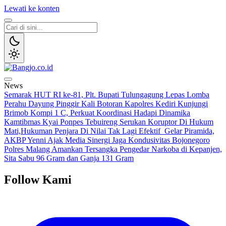
Lewati ke konten
Bangjo.co.id
Berani, Tegas, Terpercaya
News
Semarak HUT RI ke-81, Plt. Bupati Tulungagung Lepas Lomba
Perahu Dayung Pinggir Kali Botoran
Kapolres Kediri Kunjungi
Brimob Kompi 1 C, Perkuat Koordinasi Hadapi Dinamika
Kamtibmas
Kyai Ponpes Tebuireng Serukan Koruptor Di Hukum
Mati,Hukuman Penjara Di Nilai Tak Lagi Efektif
Gelar Piramida,
AKBP Yenni Ajak Media Sinergi Jaga Kondusivitas Bojonegoro
Polres Malang Amankan Tersangka Pengedar Narkoba di Kepanjen,
Sita Sabu 96 Gram dan Ganja 131 Gram
Follow Kami