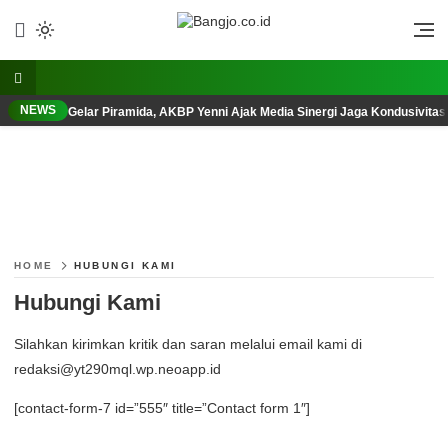
Lewati
ke
Berani, Tegas, Terpercaya
Bangjo.co.id
konten
NEWS
Gelar Piramida, AKBP Yenni Ajak Media Sinergi Jaga Kondusivita
HOME
HUBUNGI KAMI
Hubungi Kami
Silahkan kirimkan kritik dan saran melalui email kami di
redaksi@yt290mql.wp.neoapp.id
[contact-form-7 id=”555″ title=”Contact form 1″]