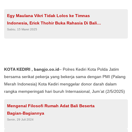
Egy Maulana Vikri Tidak Lolos ke Timnas
Indonesia, Erick Thohir Buka Rahasia Di Balik
Sabtu, 15 Maret 2025
Hal Ini
KOTA KEDIRI , bangjo.co.id
– Polres Kediri Kota Polda Jatim
bersama serikat pekerja yang bekerja sama dengan PMI (Palang
Merah Indonesia) Kota Kediri menggelar donor darah dalam
rangka memperingati hari buruh Internasional, Jum’at (2/5/2025)
Mengenal Filosofi Rumah Adat Bali Beserta
Bagian-Bagiannya
Senin, 29 Juli 2024