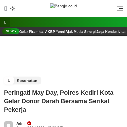
Lewati
ke
Berani, Tegas, Terpercaya
Bangjo.co.id
konten
NEWS
Gelar Piramida, AKBP Yenni Ajak Media Sinergi Jaga Kondusivita
Kesehatan
Peringati May Day, Polres Kediri Kota
Gelar Donor Darah Bersama Serikat
Pekerja
Adm