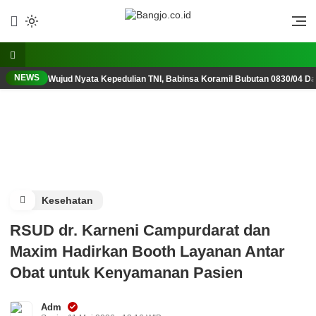
Lewati
ke
Berani, Tegas, Terpercaya
Bangjo.co.id
konten
NEWS
Wujud Nyata Kepedulian TNI, Babinsa Koramil Bubutan 0830/04 D
Kesehatan
RSUD dr. Karneni Campurdarat dan
Maxim Hadirkan Booth Layanan Antar
Obat untuk Kenyamanan Pasien
Adm