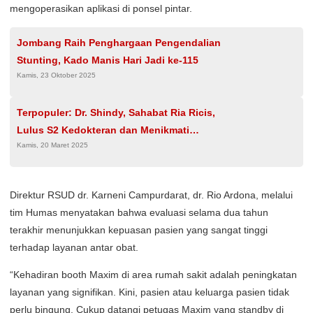
mengoperasikan aplikasi di ponsel pintar.
Jombang Raih Penghargaan Pengendalian
Stunting, Kado Manis Hari Jadi ke-115
Kamis, 23 Oktober 2025
Terpopuler: Dr. Shindy, Sahabat Ria Ricis,
Lulus S2 Kedokteran dan Menikmati
Kamis, 20 Maret 2025
Bahagianya sebagai Istri
​Direktur RSUD dr. Karneni Campurdarat, dr. Rio Ardona, melalui
tim Humas menyatakan bahwa evaluasi selama dua tahun
terakhir menunjukkan kepuasan pasien yang sangat tinggi
terhadap layanan antar obat.
​“Kehadiran booth Maxim di area rumah sakit adalah peningkatan
layanan yang signifikan. Kini, pasien atau keluarga pasien tidak
perlu bingung. Cukup datangi petugas Maxim yang standby di