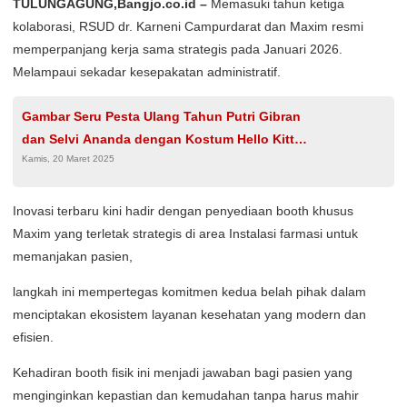
TULUNGAGUNG,Bangjo.co.id –
Memasuki tahun ketiga
kolaborasi, RSUD dr. Karneni Campurdarat dan Maxim resmi
memperpanjang kerja sama strategis pada Januari 2026.
Melampaui sekadar kesepakatan administratif.
Gambar Seru Pesta Ulang Tahun Putri Gibran
dan Selvi Ananda dengan Kostum Hello Kitty
Kamis, 20 Maret 2025
di La Lembah Manah
Inovasi terbaru kini hadir dengan penyediaan booth khusus
Maxim yang terletak strategis di area Instalasi farmasi untuk
memanjakan pasien,
​langkah ini mempertegas komitmen kedua belah pihak dalam
menciptakan ekosistem layanan kesehatan yang modern dan
efisien.
Kehadiran booth fisik ini menjadi jawaban bagi pasien yang
menginginkan kepastian dan kemudahan tanpa harus mahir