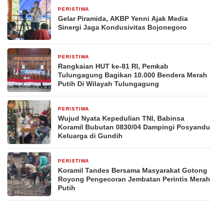
PERISTIWA
10 jam yang lalu
Gelar Piramida, AKBP Yenni Ajak Media
Sinergi Jaga Kondusivitas Bojonegoro
PERISTIWA
1 hari yang lalu
Rangkaian HUT ke-81 RI, Pemkab
Tulungagung Bagikan 10.000 Bendera Merah
Putih Di Wilayah Tulungagung
PERISTIWA
2 hari yang lalu
Wujud Nyata Kepedulian TNI, Babinsa
Koramil Bubutan 0830/04 Dampingi Posyandu
Keluarga di Gundih
PERISTIWA
3 hari yang lalu
Koramil Tandes Bersama Masyarakat Gotong
Royong Pengecoran Jembatan Perintis Merah
Putih