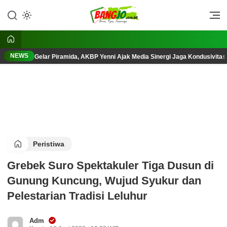
Lewati
ke
Berani, Tegas, Terpercaya
Bangjo.co.id
konten
NEWS
Gelar Piramida, AKBP Yenni Ajak Media Sinergi Jaga Kondusivita
Peristiwa
Grebek Suro Spektakuler Tiga Dusun di
Gunung Kuncung, Wujud Syukur dan
Pelestarian Tradisi Leluhur
Adm