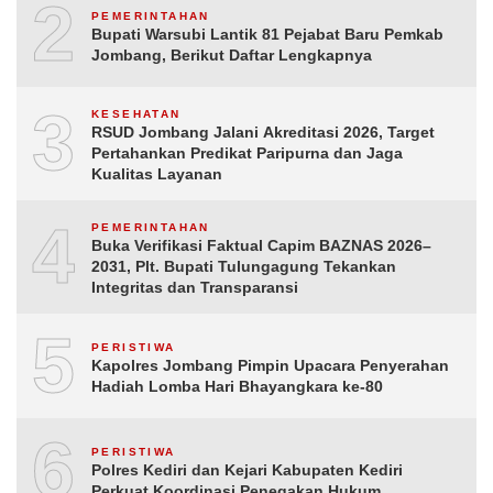
2
PEMERINTAHAN
Bupati Warsubi Lantik 81 Pejabat Baru Pemkab
Jombang, Berikut Daftar Lengkapnya
3
KESEHATAN
RSUD Jombang Jalani Akreditasi 2026, Target
Pertahankan Predikat Paripurna dan Jaga
Kualitas Layanan
4
PEMERINTAHAN
Buka Verifikasi Faktual Capim BAZNAS 2026–
2031, Plt. Bupati Tulungagung Tekankan
Integritas dan Transparansi
5
PERISTIWA
Kapolres Jombang Pimpin Upacara Penyerahan
Hadiah Lomba Hari Bhayangkara ke-80
6
PERISTIWA
Polres Kediri dan Kejari Kabupaten Kediri
Perkuat Koordinasi Penegakan Hukum