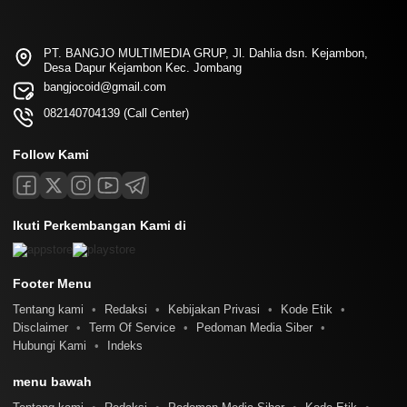
PT. BANGJO MULTIMEDIA GRUP, Jl. Dahlia dsn. Kejambon,
Desa Dapur Kejambon Kec. Jombang
bangjocoid@gmail.com
082140704139 (Call Center)
Follow Kami
Ikuti Perkembangan Kami di
Footer Menu
Tentang kami
Redaksi
Kebijakan Privasi
Kode Etik
Disclaimer
Term Of Service
Pedoman Media Siber
Hubungi Kami
Indeks
menu bawah