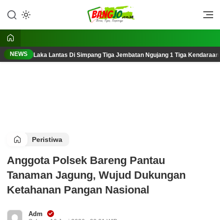
Lewati
ke
Berani, Tegas, Terpercaya
Bangjo.co.id
konten
NEWS
Laka Lantas Di Simpang Tiga Jembatan Ngujang 1 Tiga Kendaraan
Peristiwa
Anggota Polsek Bareng Pantau
Tanaman Jagung, Wujud Dukungan
Ketahanan Pangan Nasional
Adm