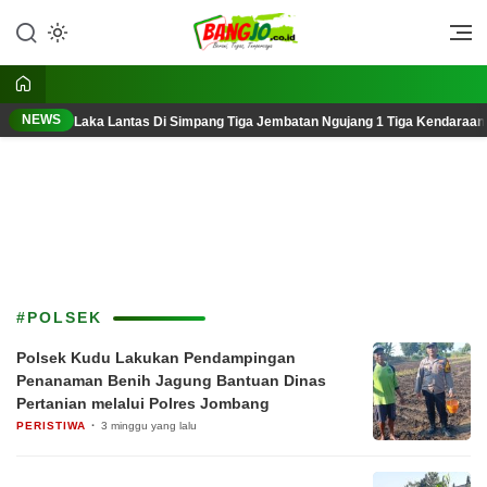
Lewati
ke
Berani, Tegas, Terpercaya
Bangjo.co.id
konten
NEWS
Laka Lantas Di Simpang Tiga Jembatan Ngujang 1 Tiga Kendaraan
#POLSEK
Polsek Kudu Lakukan Pendampingan
Penanaman Benih Jagung Bantuan Dinas
Pertanian melalui Polres Jombang
PERISTIWA
3 minggu yang lalu