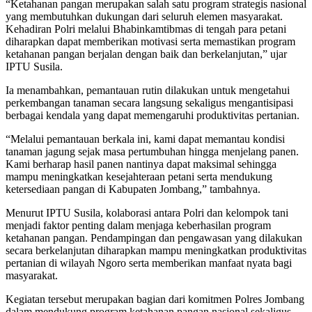
“Ketahanan pangan merupakan salah satu program strategis nasional
yang membutuhkan dukungan dari seluruh elemen masyarakat.
Kehadiran Polri melalui Bhabinkamtibmas di tengah para petani
diharapkan dapat memberikan motivasi serta memastikan program
ketahanan pangan berjalan dengan baik dan berkelanjutan,” ujar
IPTU Susila.
Ia menambahkan, pemantauan rutin dilakukan untuk mengetahui
perkembangan tanaman secara langsung sekaligus mengantisipasi
berbagai kendala yang dapat memengaruhi produktivitas pertanian.
“Melalui pemantauan berkala ini, kami dapat memantau kondisi
tanaman jagung sejak masa pertumbuhan hingga menjelang panen.
Kami berharap hasil panen nantinya dapat maksimal sehingga
mampu meningkatkan kesejahteraan petani serta mendukung
ketersediaan pangan di Kabupaten Jombang,” tambahnya.
Menurut IPTU Susila, kolaborasi antara Polri dan kelompok tani
menjadi faktor penting dalam menjaga keberhasilan program
ketahanan pangan. Pendampingan dan pengawasan yang dilakukan
secara berkelanjutan diharapkan mampu meningkatkan produktivitas
pertanian di wilayah Ngoro serta memberikan manfaat nyata bagi
masyarakat.
Kegiatan tersebut merupakan bagian dari komitmen Polres Jombang
dalam mendukung program ketahanan pangan nasional sekaligus