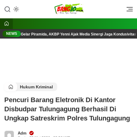
Lewati
ke
Berani, Tegas, Terpercaya
Bangjo.co.id
konten
NEWS
Gelar Piramida, AKBP Yenni Ajak Media Sinergi Jaga Kondusivita
Hukum Kriminal
Pencuri Barang Eletronik Di Kantor
Disbudpar Tulungagung Berhasil Di
Ungkap Satreskrim Polres Tulungagung
Adm