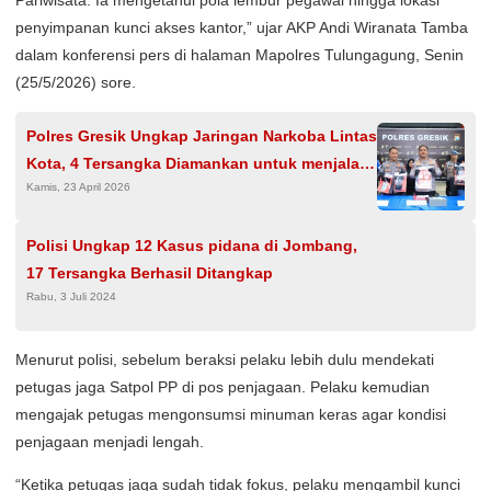
Pariwisata. Ia mengetahui pola lembur pegawai hingga lokasi
penyimpanan kunci akses kantor,” ujar AKP Andi Wiranata Tamba
dalam konferensi pers di halaman Mapolres Tulungagung, Senin
(25/5/2026) sore.
Polres Gresik Ungkap Jaringan Narkoba Lintas
Kota, 4 Tersangka Diamankan untuk menjalani
Kamis, 23 April 2026
proses lebih lanjut
Polisi Ungkap 12 Kasus pidana di Jombang,
17 Tersangka Berhasil Ditangkap
Rabu, 3 Juli 2024
Menurut polisi, sebelum beraksi pelaku lebih dulu mendekati
petugas jaga Satpol PP di pos penjagaan. Pelaku kemudian
mengajak petugas mengonsumsi minuman keras agar kondisi
penjagaan menjadi lengah.
“Ketika petugas jaga sudah tidak fokus, pelaku mengambil kunci