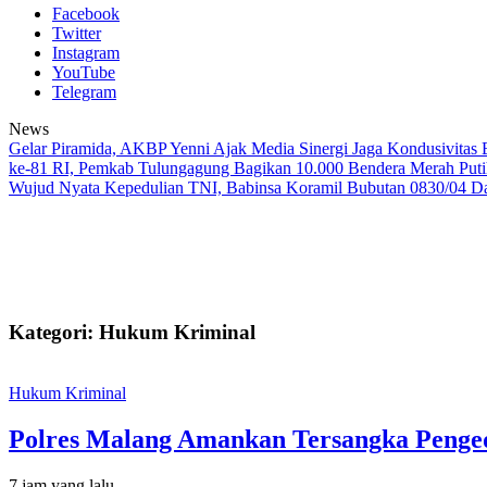
Facebook
Twitter
Instagram
YouTube
Telegram
News
Gelar Piramida, AKBP Yenni Ajak Media Sinergi Jaga Kondusivitas
ke-81 RI, Pemkab Tulungagung Bagikan 10.000 Bendera Merah Put
Wujud Nyata Kepedulian TNI, Babinsa Koramil Bubutan 0830/04 D
Kategori: Hukum Kriminal
Hukum Kriminal
Polres Malang Amankan Tersangka Penged
7 jam yang lalu