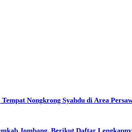
i, Tempat Nongkrong Syahdu di Area Pers
Pemkab Jombang, Berikut Daftar Lengkapny