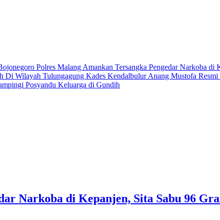
 Bojonegoro
Polres Malang Amankan Tersangka Pengedar Narkoba di 
ih Di Wilayah Tulungagung
Kades Kendalbulur Anang Mustofa Resmi L
ampingi Posyandu Keluarga di Gundih
ar Narkoba di Kepanjen, Sita Sabu 96 G