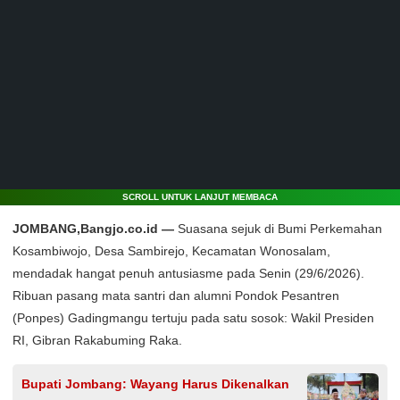
SCROLL UNTUK LANJUT MEMBACA
JOMBANG,Bangjo.co.id —
Suasana sejuk di Bumi Perkemahan
Kosambiwojo, Desa Sambirejo, Kecamatan Wonosalam,
mendadak hangat penuh antusiasme pada Senin (29/6/2026).
Ribuan pasang mata santri dan alumni Pondok Pesantren
(Ponpes) Gadingmangu tertuju pada satu sosok: Wakil Presiden
RI, Gibran Rakabuming Raka.
Bupati Jombang: Wayang Harus Dikenalkan