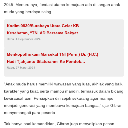
2045. Menurutnya, fondasi utama kemajuan ada di tangan anak
muda yang berdaya saing.
Kodim 0830/Surabaya Utara Gelar KB
Kesehatan, “TNI AD Bersama Rakyat
Rabu, 4 September 2024
Wujudkan Keluarga Berencana Yang
Berkualitas”
Menkopolhukam Marsekal TNI (Purn.) Dr. (H.C.)
Hadi Tjahjanto Silaturahmi Ke Pondok
Rabu, 27 Maret 2024
Pesantren Tebuireng Dalam Rangka Safari
Ramadhan
“Anak muda harus memiliki wawasan yang luas, akhlak yang baik,
karakter yang kuat, serta mampu mandiri, termasuk dalam bidang
kewirausahaan. Persiapkan diri sejak sekarang agar mampu
menjadi generasi yang membawa kemajuan bangsa,” ujar Gibran
menyemangati para peserta.
Tak hanya soal kemandirian, Gibran juga menyelipkan pesan