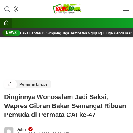
Lewati
ke
Berani, Tegas, Terpercaya
Bangjo.co.id
konten
NEWS
Laka Lantas Di Simpang Tiga Jembatan Ngujang 1 Tiga Kendaraan
Pemerintahan
Dinginnya Wonosalam Jadi Saksi,
Wapres Gibran Bakar Semangat Ribuan
Pemuda di Permata CAI ke-47
Adm