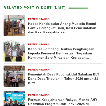
RELATED POST WIDGET (LIST)
PEMERINTAHAN
3 hari yang lalu
Kades Kendalbulur Anang Mustofa Resmi
Lantik Perangkat Baru, Kasi Pemerintahan
dan Kasi Kesejahteraan
PEMERINTAHAN
6 hari yang lalu
Kapolres Jombang Berikan Penghargaan
kepada Personel Berprestasi, Tegaskan
Komitmen Zero Miras dan Kesiapan
Pengamanan Muktamar NU ke-35
PEMERINTAHAN
6 hari yang lalu
Pemerintah Desa Pucungkidul Salurkan BLT
Dana Desa Tribulan III Tahun 2026 untuk 21
KPM
PEMERINTAHAN
7 hari yang lalu
Perkuat Kesejahteraan Rakyat, Menko AHY
Resmikan Program DAK PPKT 2025 di