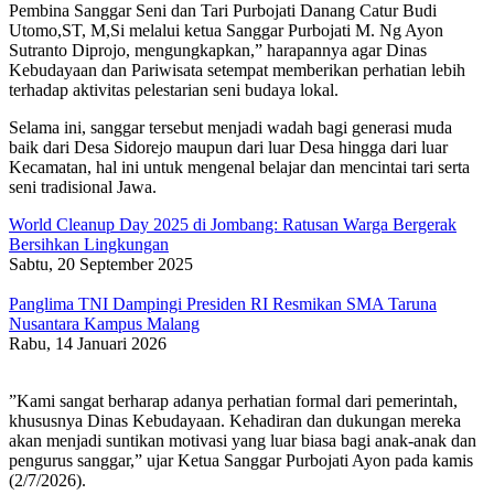
​Pembina Sanggar Seni dan Tari Purbojati Danang Catur Budi
Utomo,ST, M,Si melalui ketua Sanggar Purbojati M. Ng Ayon
Sutranto Diprojo, mengungkapkan,” harapannya agar Dinas
Kebudayaan dan Pariwisata setempat memberikan perhatian lebih
terhadap aktivitas pelestarian seni budaya lokal.
Selama ini, sanggar tersebut menjadi wadah bagi generasi muda
baik dari Desa Sidorejo maupun dari luar Desa hingga dari luar
Kecamatan, hal ini untuk mengenal belajar dan mencintai tari serta
seni tradisional Jawa.
World Cleanup Day 2025 di Jombang: Ratusan Warga Bergerak
Bersihkan Lingkungan
Sabtu, 20 September 2025
Panglima TNI Dampingi Presiden RI Resmikan SMA Taruna
Nusantara Kampus Malang
Rabu, 14 Januari 2026
​”Kami sangat berharap adanya perhatian formal dari pemerintah,
khususnya Dinas Kebudayaan. Kehadiran dan dukungan mereka
akan menjadi suntikan motivasi yang luar biasa bagi anak-anak dan
pengurus sanggar,” ujar Ketua Sanggar Purbojati Ayon pada kamis
(2/7/2026).