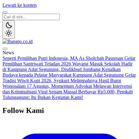
Lewati ke konten
Bangjo.co.id
Berani, Tegas, Terpercaya
News
Seperti Pemilihan Putri Indonesia, MA As Sholchah Pasuruan Gelar
Pemilihan Santriwati Teladan 2026
Wayang Masuk Sekolah Hadir
di Kampung Adat Segunung, Disdikbud Jombang Kenalkan
Budaya kepada Pelajar
Masyarakat Kampung Adat Segunung Gelar
Tradisi Wiwit Kopi 2026, Syukuri Melimpahnya Hasil Bumi
Wonosalam
17 Agustus, Momentum Advokat Melawan Intervensi
dan Kriminalisasi
Viral Senam Massal Berbayar Rp5.000, Pemkab
Tulungagung: Itu Bukan Kegiatan Kami!
Follow Kami