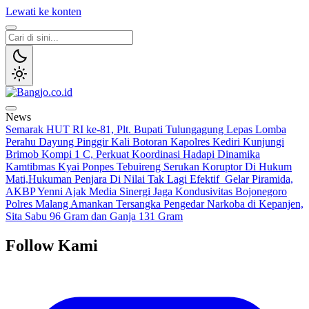
Lewati ke konten
Bangjo.co.id
Berani, Tegas, Terpercaya
News
Semarak HUT RI ke-81, Plt. Bupati Tulungagung Lepas Lomba
Perahu Dayung Pinggir Kali Botoran
Kapolres Kediri Kunjungi
Brimob Kompi 1 C, Perkuat Koordinasi Hadapi Dinamika
Kamtibmas
Kyai Ponpes Tebuireng Serukan Koruptor Di Hukum
Mati,Hukuman Penjara Di Nilai Tak Lagi Efektif
Gelar Piramida,
AKBP Yenni Ajak Media Sinergi Jaga Kondusivitas Bojonegoro
Polres Malang Amankan Tersangka Pengedar Narkoba di Kepanjen,
Sita Sabu 96 Gram dan Ganja 131 Gram
Follow Kami