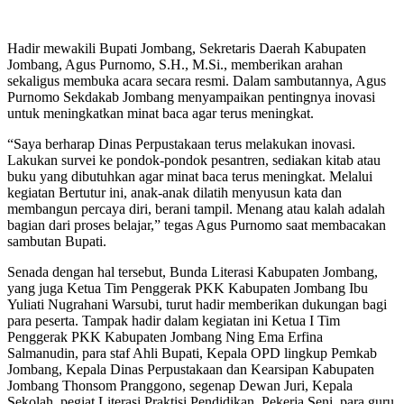
Hadir mewakili Bupati Jombang, Sekretaris Daerah Kabupaten
Jombang, Agus Purnomo, S.H., M.Si., memberikan arahan
sekaligus membuka acara secara resmi. Dalam sambutannya, Agus
Purnomo Sekdakab Jombang menyampaikan pentingnya inovasi
untuk meningkatkan minat baca agar terus meningkat.
“Saya berharap Dinas Perpustakaan terus melakukan inovasi.
Lakukan survei ke pondok-pondok pesantren, sediakan kitab atau
buku yang dibutuhkan agar minat baca terus meningkat. Melalui
kegiatan Bertutur ini, anak-anak dilatih menyusun kata dan
membangun percaya diri, berani tampil. Menang atau kalah adalah
bagian dari proses belajar,” tegas Agus Purnomo saat membacakan
sambutan Bupati.
Senada dengan hal tersebut, Bunda Literasi Kabupaten Jombang,
yang juga Ketua Tim Penggerak PKK Kabupaten Jombang Ibu
Yuliati Nugrahani Warsubi, turut hadir memberikan dukungan bagi
para peserta. Tampak hadir dalam kegiatan ini Ketua I Tim
Penggerak PKK Kabupaten Jombang Ning Ema Erfina
Salmanudin, para staf Ahli Bupati, Kepala OPD lingkup Pemkab
Jombang, Kepala Dinas Perpustakaan dan Kearsipan Kabupaten
Jombang Thonsom Pranggono, segenap Dewan Juri, Kepala
Sekolah, pegiat Literasi Praktisi Pendidikan, Pekerja Seni, para guru