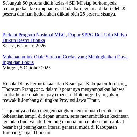
Sebanyak 50 peserta didik kelas 4 SD/MI siap berkompetisi
menunjukkan kemampuannya. Pada hari pertama diikuti oleh 25
peserta dan hari kedua akan diikuti oleh 25 peserta sisanya.
Perkuat Program Nasional MBG, Dapur SPPG Ben Urip Mulyo
Dukun Resmi Dibuka
Selasa, 6 Januari 2026
Makanan untuk Otak: Sarapan Cerdas yang Meningkatkan Daya
Ingat dan Fokus
Minggu, 5 Oktober 2025
Kepala Dinas Perpustakaan dan Kearsipan Kabupaten Jombang,
Thonsom Pranggono, dalam laporannya menyampaikan bahwa
lomba ini merupakan upaya mencari bibit unggul yang akan
mewakili Jombang di tingkat Provinsi Jawa Timur.
“Tujuannya adalah mengembangkan kemampuan bertutur dan
keberanian tampil di depan umum, serta menumbuhkan kecintaan
terhadap budaya lokal. Semoga lomba ini memberikan manfaat
besar bagi peningkatan literasi generasi muda di Kabupaten
Jombang,” ujar Thonsom.