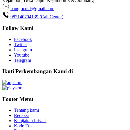
Kejambon, Desa Dapur Kejambon Kec. Jombang
bangjocoid@gmail.com
082140704139 (Call Center)
Follow Kami
Facebook
Twitter
Instagram
Youtube
Telegram
Ikuti Perkembangan Kami di
Footer Menu
Tentang kami
Redaksi
Kebijakan Privasi
Kode Etik