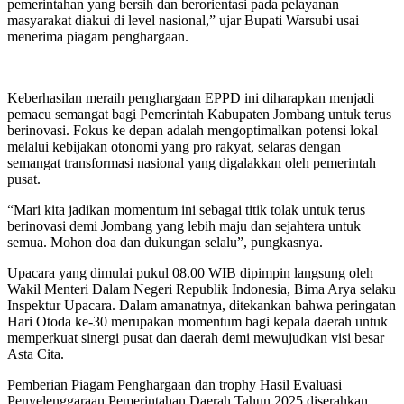
pemerintahan yang bersih dan berorientasi pada pelayanan
masyarakat diakui di level nasional,” ujar Bupati Warsubi usai
menerima piagam penghargaan.
Keberhasilan meraih penghargaan EPPD ini diharapkan menjadi
pemacu semangat bagi Pemerintah Kabupaten Jombang untuk terus
berinovasi. Fokus ke depan adalah mengoptimalkan potensi lokal
melalui kebijakan otonomi yang pro rakyat, selaras dengan
semangat transformasi nasional yang digalakkan oleh pemerintah
pusat.
“Mari kita jadikan momentum ini sebagai titik tolak untuk terus
berinovasi demi Jombang yang lebih maju dan sejahtera untuk
semua. Mohon doa dan dukungan selalu”, pungkasnya.
Upacara yang dimulai pukul 08.00 WIB dipimpin langsung oleh
Wakil Menteri Dalam Negeri Republik Indonesia, Bima Arya selaku
Inspektur Upacara. Dalam amanatnya, ditekankan bahwa peringatan
Hari Otoda ke-30 merupakan momentum bagi kepala daerah untuk
memperkuat sinergi pusat dan daerah demi mewujudkan visi besar
Asta Cita.
Pemberian Piagam Penghargaan dan trophy Hasil Evaluasi
Penyelenggaraan Pemerintahan Daerah Tahun 2025 diserahkan