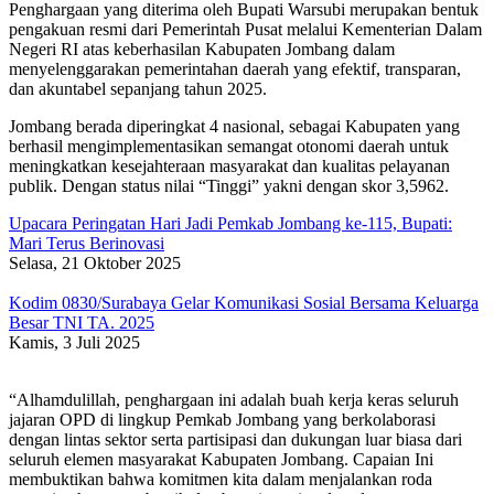
Penghargaan yang diterima oleh Bupati Warsubi merupakan bentuk
pengakuan resmi dari Pemerintah Pusat melalui Kementerian Dalam
Negeri RI atas keberhasilan Kabupaten Jombang dalam
menyelenggarakan pemerintahan daerah yang efektif, transparan,
dan akuntabel sepanjang tahun 2025.
Jombang berada diperingkat 4 nasional, sebagai Kabupaten yang
berhasil mengimplementasikan semangat otonomi daerah untuk
meningkatkan kesejahteraan masyarakat dan kualitas pelayanan
publik. Dengan status nilai “Tinggi” yakni dengan skor 3,5962.
Upacara Peringatan Hari Jadi Pemkab Jombang ke-115, Bupati:
Mari Terus Berinovasi
Selasa, 21 Oktober 2025
Kodim 0830/Surabaya Gelar Komunikasi Sosial Bersama Keluarga
Besar TNI TA. 2025
Kamis, 3 Juli 2025
“Alhamdulillah, penghargaan ini adalah buah kerja keras seluruh
jajaran OPD di lingkup Pemkab Jombang yang berkolaborasi
dengan lintas sektor serta partisipasi dan dukungan luar biasa dari
seluruh elemen masyarakat Kabupaten Jombang. Capaian Ini
membuktikan bahwa komitmen kita dalam menjalankan roda