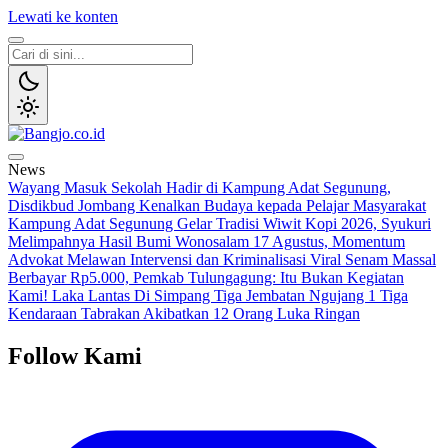
Lewati ke konten
Bangjo.co.id
Berani, Tegas, Terpercaya
News
Wayang Masuk Sekolah Hadir di Kampung Adat Segunung,
Disdikbud Jombang Kenalkan Budaya kepada Pelajar
Masyarakat
Kampung Adat Segunung Gelar Tradisi Wiwit Kopi 2026, Syukuri
Melimpahnya Hasil Bumi Wonosalam
17 Agustus, Momentum
Advokat Melawan Intervensi dan Kriminalisasi
Viral Senam Massal
Berbayar Rp5.000, Pemkab Tulungagung: Itu Bukan Kegiatan
Kami!
Laka Lantas Di Simpang Tiga Jembatan Ngujang 1 Tiga
Kendaraan Tabrakan Akibatkan 12 Orang Luka Ringan
Follow Kami