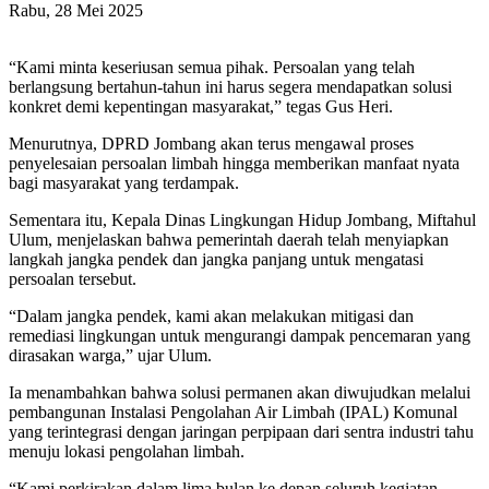
Rabu, 28 Mei 2025
“Kami minta keseriusan semua pihak. Persoalan yang telah
berlangsung bertahun-tahun ini harus segera mendapatkan solusi
konkret demi kepentingan masyarakat,” tegas Gus Heri.
Menurutnya, DPRD Jombang akan terus mengawal proses
penyelesaian persoalan limbah hingga memberikan manfaat nyata
bagi masyarakat yang terdampak.
Sementara itu, Kepala Dinas Lingkungan Hidup Jombang, Miftahul
Ulum, menjelaskan bahwa pemerintah daerah telah menyiapkan
langkah jangka pendek dan jangka panjang untuk mengatasi
persoalan tersebut.
“Dalam jangka pendek, kami akan melakukan mitigasi dan
remediasi lingkungan untuk mengurangi dampak pencemaran yang
dirasakan warga,” ujar Ulum.
Ia menambahkan bahwa solusi permanen akan diwujudkan melalui
pembangunan Instalasi Pengolahan Air Limbah (IPAL) Komunal
yang terintegrasi dengan jaringan perpipaan dari sentra industri tahu
menuju lokasi pengolahan limbah.
“Kami perkirakan dalam lima bulan ke depan seluruh kegiatan