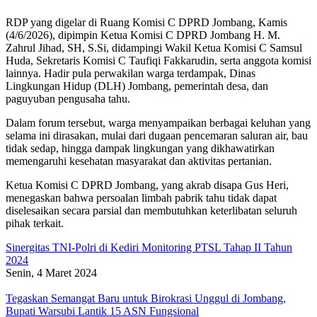
RDP yang digelar di Ruang Komisi C DPRD Jombang, Kamis
(4/6/2026), dipimpin Ketua Komisi C DPRD Jombang H. M.
Zahrul Jihad, SH, S.Si, didampingi Wakil Ketua Komisi C Samsul
Huda, Sekretaris Komisi C Taufiqi Fakkarudin, serta anggota komisi
lainnya. Hadir pula perwakilan warga terdampak, Dinas
Lingkungan Hidup (DLH) Jombang, pemerintah desa, dan
paguyuban pengusaha tahu.
Dalam forum tersebut, warga menyampaikan berbagai keluhan yang
selama ini dirasakan, mulai dari dugaan pencemaran saluran air, bau
tidak sedap, hingga dampak lingkungan yang dikhawatirkan
memengaruhi kesehatan masyarakat dan aktivitas pertanian.
Ketua Komisi C DPRD Jombang, yang akrab disapa Gus Heri,
menegaskan bahwa persoalan limbah pabrik tahu tidak dapat
diselesaikan secara parsial dan membutuhkan keterlibatan seluruh
pihak terkait.
Sinergitas TNI-Polri di Kediri Monitoring PTSL Tahap II Tahun
2024
Senin, 4 Maret 2024
Tegaskan Semangat Baru untuk Birokrasi Unggul di Jombang,
Bupati Warsubi Lantik 15 ASN Fungsional