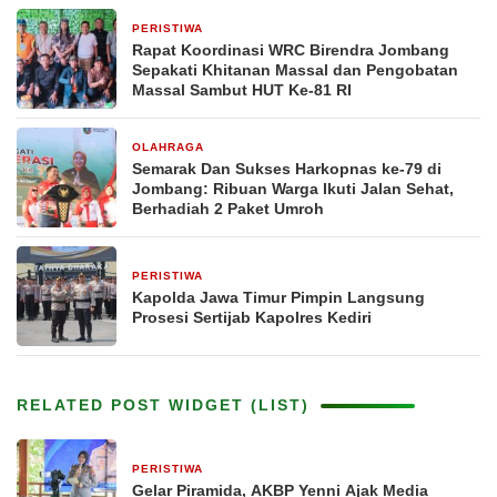
PERISTIWA
5 hari yang lalu
Rapat Koordinasi WRC Birendra Jombang
Sepakati Khitanan Massal dan Pengobatan
Massal Sambut HUT Ke-81 RI
OLAHRAGA
5 hari yang lalu
Semarak Dan Sukses Harkopnas ke-79 di
Jombang: Ribuan Warga Ikuti Jalan Sehat,
Berhadiah 2 Paket Umroh
PERISTIWA
1 minggu yang lalu
Kapolda Jawa Timur Pimpin Langsung
Prosesi Sertijab Kapolres Kediri
RELATED POST WIDGET (LIST)
PERISTIWA
3 jam yang lalu
Gelar Piramida, AKBP Yenni Ajak Media