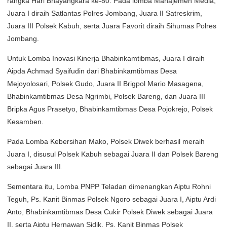
rangka Hari Bhayangkara ke-80. Pada lomba Manajemen Media,
Juara I diraih Satlantas Polres Jombang, Juara II Satreskrim,
Juara III Polsek Kabuh, serta Juara Favorit diraih Sihumas Polres
Jombang.
Untuk Lomba Inovasi Kinerja Bhabinkamtibmas, Juara I diraih
Aipda Achmad Syaifudin dari Bhabinkamtibmas Desa
Mejoyolosari, Polsek Gudo, Juara II Brigpol Mario Masagena,
Bhabinkamtibmas Desa Ngrimbi, Polsek Bareng, dan Juara III
Bripka Agus Prasetyo, Bhabinkamtibmas Desa Pojokrejo, Polsek
Kesamben.
Pada Lomba Kebersihan Mako, Polsek Diwek berhasil meraih
Juara I, disusul Polsek Kabuh sebagai Juara II dan Polsek Bareng
sebagai Juara III.
Sementara itu, Lomba PNPP Teladan dimenangkan Aiptu Rohni
Teguh, Ps. Kanit Binmas Polsek Ngoro sebagai Juara I, Aiptu Ardi
Anto, Bhabinkamtibmas Desa Cukir Polsek Diwek sebagai Juara
II, serta Aiptu Hernawan Sidik, Ps. Kanit Binmas Polsek