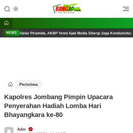
Lewati
ke
Berani, Tegas, Terpercaya
Bangjo.co.id
konten
NEWS
Gelar Piramida, AKBP Yenni Ajak Media Sinergi Jaga Kondusivita
Peristiwa
Kapolres Jombang Pimpin Upacara
Penyerahan Hadiah Lomba Hari
Bhayangkara ke-80
Adm