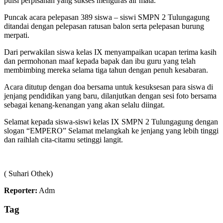
puisi perpisahan yang sukses menguras air mata.
​Puncak acara pelepasan 389 siswa – siswi SMPN 2 Tulungagung
ditandai dengan pelepasan ratusan balon serta pelepasan burung
merpati.
​Dari perwakilan siswa kelas IX menyampaikan ucapan terima kasih
dan permohonan maaf kepada bapak dan ibu guru yang telah
membimbing mereka selama tiga tahun dengan penuh kesabaran.
​Acara ditutup dengan doa bersama untuk kesuksesan para siswa di
jenjang pendidikan yang baru, dilanjutkan dengan sesi foto bersama
sebagai kenang-kenangan yang akan selalu diingat.
​Selamat kepada siswa-siswi kelas IX SMPN 2 Tulungagung dengan
slogan “EMPERO” Selamat melangkah ke jenjang yang lebih tinggi
dan raihlah cita-citamu setinggi langit.
( Suhari Othek)
Reporter:
Adm
Tag