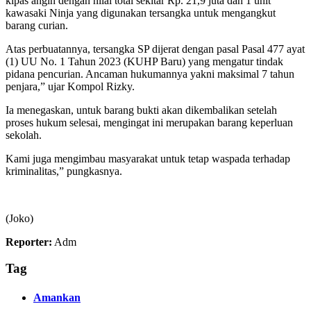
kipas angin dengan nilai total sekitar Rp. 21,9 juta dan 1 unit
kawasaki Ninja yang digunakan tersangka untuk mengangkut
barang curian.
Atas perbuatannya, tersangka SP dijerat dengan pasal Pasal 477 ayat
(1) UU No. 1 Tahun 2023 (KUHP Baru) yang mengatur tindak
pidana pencurian. Ancaman hukumannya yakni maksimal 7 tahun
penjara,” ujar Kompol Rizky.
Ia menegaskan, untuk barang bukti akan dikembalikan setelah
proses hukum selesai, mengingat ini merupakan barang keperluan
sekolah.
Kami juga mengimbau masyarakat untuk tetap waspada terhadap
kriminalitas,” pungkasnya.
(Joko)
Reporter:
Adm
Tag
Amankan