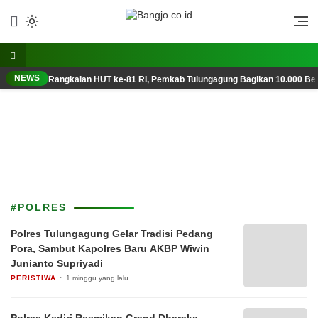
Lewati
ke
Berani, Tegas, Terpercaya
Bangjo.co.id
konten
NEWS
Rangkaian HUT ke-81 RI, Pemkab Tulungagung Bagikan 10.000 Ben
#POLRES
Polres Tulungagung Gelar Tradisi Pedang
Pora, Sambut Kapolres Baru AKBP Wiwin
Junianto Supriyadi
PERISTIWA
1 minggu yang lalu