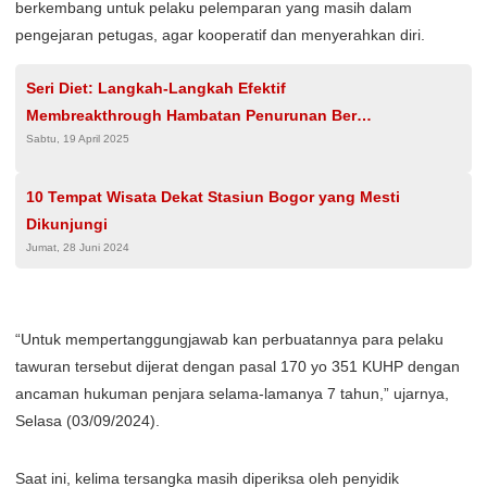
berkembang untuk pelaku pelemparan yang masih dalam
pengejaran petugas, agar kooperatif dan menyerahkan diri.
Seri Diet: Langkah-Langkah Efektif
Membreakthrough Hambatan Penurunan Berat
Sabtu, 19 April 2025
Badan Anda
10 Tempat Wisata Dekat Stasiun Bogor yang Mesti
Dikunjungi
Jumat, 28 Juni 2024
“Untuk mempertanggungjawab kan perbuatannya para pelaku
tawuran tersebut dijerat dengan pasal 170 yo 351 KUHP dengan
ancaman hukuman penjara selama-lamanya 7 tahun,” ujarnya,
Selasa (03/09/2024).
Saat ini, kelima tersangka masih diperiksa oleh penyidik