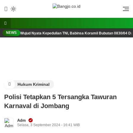
Lewati
ke
Berani, Tegas, Terpercaya
Bangjo.co.id
konten
NEWS
Wujud Nyata Kepedulian TNI, Babinsa Koramil Bubutan 0830/04 D
Hukum Kriminal
Polisi Tetapkan 5 Tersangka Tawuran
Karnaval di Jombang
Adm
Selasa, 3 September 2024 - 16:41 WIB