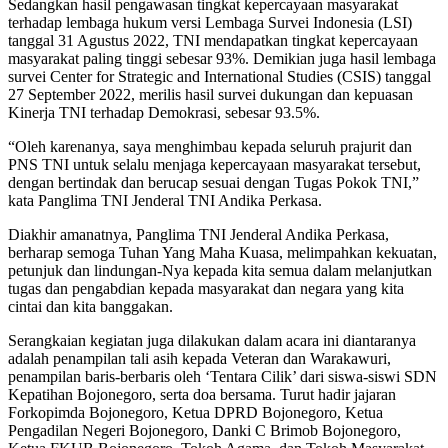
Sedangkan hasil pengawasan tingkat kepercayaan masyarakat
terhadap lembaga hukum versi Lembaga Survei Indonesia (LSI)
tanggal 31 Agustus 2022, TNI mendapatkan tingkat kepercayaan
masyarakat paling tinggi sebesar 93%.
Demikian juga hasil lembaga
survei Center for Strategic and International Studies (CSIS) tanggal
27 September 2022, merilis hasil survei dukungan dan kepuasan
Kinerja TNI terhadap Demokrasi, sebesar 93.5%.
“Oleh karenanya, saya menghimbau kepada seluruh prajurit dan
PNS TNI untuk selalu menjaga kepercayaan masyarakat tersebut,
dengan bertindak dan berucap sesuai dengan Tugas Pokok TNI,”
kata Panglima TNI Jenderal TNI Andika Perkasa.
Diakhir amanatnya, Panglima TNI Jenderal Andika Perkasa,
berharap semoga Tuhan Yang Maha Kuasa, melimpahkan kekuatan,
petunjuk dan lindungan-Nya kepada kita semua dalam melanjutkan
tugas dan pengabdian kepada masyarakat dan negara yang kita
cintai dan kita banggakan.
Serangkaian kegiatan juga dilakukan dalam acara ini diantaranya
adalah penampilan tali asih kepada Veteran dan Warakawuri,
penampilan baris-berbaris oleh ‘Tentara Cilik’ dari siswa-siswi SDN
Kepatihan Bojonegoro, serta doa bersama.
Turut hadir jajaran
Forkopimda Bojonegoro, Ketua DPRD Bojonegoro, Ketua
Pengadilan Negeri Bojonegoro, Danki C Brimob Bojonegoro,