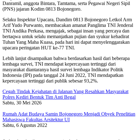
Danramil, anggota Bintara, Tamtama, serta Pegawai Negeri Sipil
(PNS) jajaran Kodim 0813 Bojonegoro.
Selaku Inspektur Upacara, Dandim 0813 Bojonegoro Letkol Arm
Arif Yudo Purwanto, membacakan amanat Panglima TNI Jenderal
TNI Andika Perkasa, mengajak, sebagai insan yang percaya dan
bertaqwa untuk selalu memanjatkan pujian dan syukur kehadirat
Tuhan Yang Maha Kuasa, pada hari ini dapat menyelenggarakan
upacara peringatan HUT ke-77 TNI.
Lebih lanjut disampaikan bahwa berdasarkan hasil dari beberapa
lembaga survei, TNI mendapat kepercayaan tertinggi dari
masyarakat diantaranya hasil survei lembaga Indikator Politik
Indonesia (IPI) pada tanggal 24 Juni 2022, TNI mendapatkan
kepercayaan tertinggi dari publik sebesar 93,2%.
Cegah Tindak Kejahatan di Jalanan Yang Resahkan Masyarakat
Polres Kediri Bentuk Tim Anti Begal
Sabtu, 30 Mei 2026
Rumah Adat Budaya Samin Bojonegoro Menjadi Obyek Penelitian
Mahasiswa Fakultas Arsitektur UI
Sabtu, 6 Agustus 2022