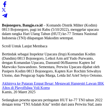
Bojonegoro, Bangjo.co.id
– Komando Distrik Militer (Kodim)
0813 Bojonegoro, pagi ini Rabu (5/10/2022), menggelar upacara
dalam rangka Hari Ulang Tahun (HUT) ke-77 Tentara Nasional
Indonesia (TNI) dilapangan Makodim setempat.
Scroll Untuk Lanjut Membaca
Bertindak sebagai Inspektur Upacara (Irup) Komandan Kodim
(Dandim) 0813 Bojonegoro, Letkol Arm arif Yudo Purwanto,
dengan Komandan Upacara, Danramil 06/Baureno Kapten Inf
Marwoko Suswandono.
Sementara, Perwira Upacara dijabat oleh
Pasipers Kodim 0813 Bojonegoro, Kapten Kav Rochim Sriwahyu
Utomo, dan Pengucap Sapta Marga, Letda Inf Arief Setyo Oetomo.
Akhirnya ke Putaran Empat Besar: Megawati Hangestri Lawan IBK
Altos di Playoffsliga Voli Korea
Kamis, 20 Maret 2025
Sedangkan peserta upacara peringatan HUT ke-77 TNI tahun 2022
dengan tema “TNI Adalah Kita” terdiri dari para Perwira Staf, para