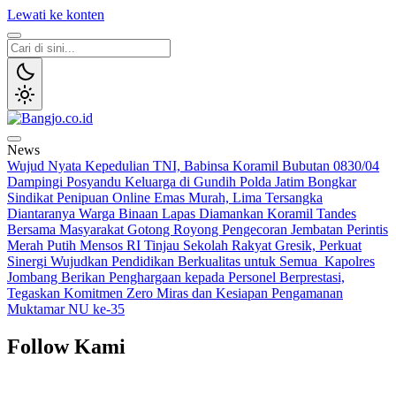
Lewati ke konten
Bangjo.co.id
Berani, Tegas, Terpercaya
News
Wujud Nyata Kepedulian TNI, Babinsa Koramil Bubutan 0830/04
Dampingi Posyandu Keluarga di Gundih
Polda Jatim Bongkar
Sindikat Penipuan Online Emas Murah, Lima Tersangka
Diantaranya Warga Binaan Lapas Diamankan
Koramil Tandes
Bersama Masyarakat Gotong Royong Pengecoran Jembatan Perintis
Merah Putih
Mensos RI Tinjau Sekolah Rakyat Gresik, Perkuat
Sinergi Wujudkan Pendidikan Berkualitas untuk Semua
Kapolres
Jombang Berikan Penghargaan kepada Personel Berprestasi,
Tegaskan Komitmen Zero Miras dan Kesiapan Pengamanan
Muktamar NU ke-35
Follow Kami