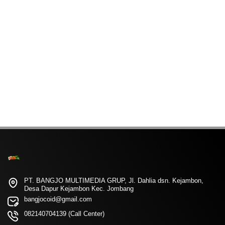
PT. BANGJO MULTIMEDIA GRUP, Jl. Dahlia dsn. Kejambon,
Desa Dapur Kejambon Kec. Jombang
bangjocoid@gmail.com
082140704139 (Call Center)