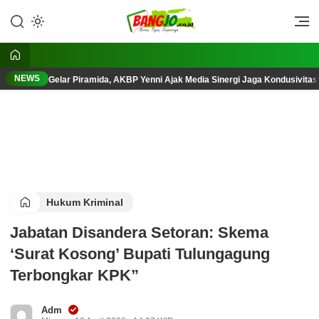
Lewati
ke
Berani, Tegas, Terpercaya
Bangjo.co.id
konten
NEWS
Gelar Piramida, AKBP Yenni Ajak Media Sinergi Jaga Kondusivita
Hukum Kriminal
Jabatan Disandera Setoran: Skema
‘Surat Kosong’ Bupati Tulungagung
Terbongkar KPK”
Adm