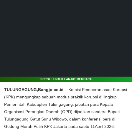
SCROLL UNTUK LANJUT MEMBACA
TULUNGAGUNG,Bangjo.co.id
– Komisi Pemberantasan Korupsi
(KPK) mengungkap sebuah modus praktik korupsi di lingkup
Pemerintah Kabuapten Tulungagung, jabatan para Kepala
Organisasi Perangkat Daerah (OPD) dijadikan sandera Bupati
Tulungagung Gatut Sunu Wibowo, dalam konferensi pers di
Gedung Merah Putih KPK Jakarta pada sabtu 11April 2026.