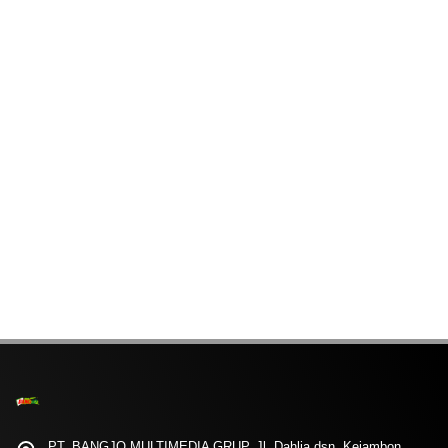
PT. BANGJO MULTIMEDIA GRUP, Jl. Dahlia dsn. Kejambon,