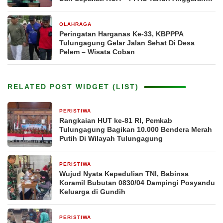
2026
OLAHRAGA
7 hari yang lalu
Peringatan Harganas Ke-33, KBPPPA
Tulungagung Gelar Jalan Sehat Di Desa
Pelem – Wisata Coban
RELATED POST WIDGET (LIST)
PERISTIWA
7 jam yang lalu
Rangkaian HUT ke-81 RI, Pemkab
Tulungagung Bagikan 10.000 Bendera Merah
Putih Di Wilayah Tulungagung
PERISTIWA
1 hari yang lalu
Wujud Nyata Kepedulian TNI, Babinsa
Koramil Bubutan 0830/04 Dampingi Posyandu
Keluarga di Gundih
PERISTIWA
3 hari yang lalu