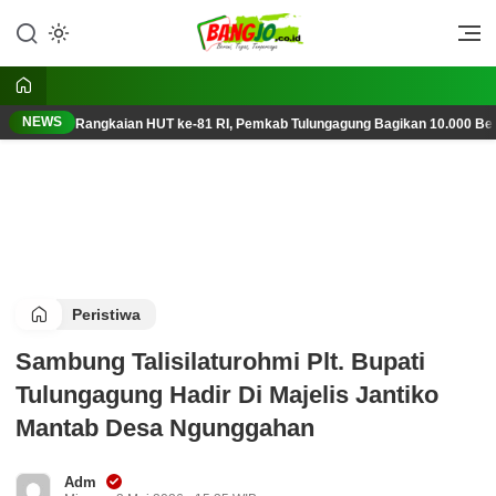
Lewati
ke
Berani, Tegas, Terpercaya
Bangjo.co.id
konten
NEWS
Rangkaian HUT ke-81 RI, Pemkab Tulungagung Bagikan 10.000 Ben
Peristiwa
Sambung Talisilaturohmi Plt. Bupati
Tulungagung Hadir Di Majelis Jantiko
Mantab Desa Ngunggahan
Adm