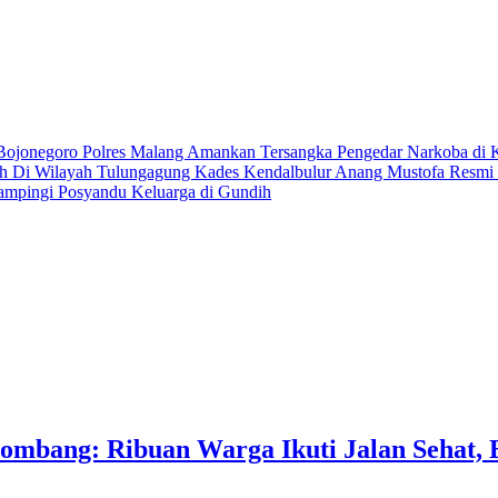
 Bojonegoro
Polres Malang Amankan Tersangka Pengedar Narkoba di 
ih Di Wilayah Tulungagung
Kades Kendalbulur Anang Mustofa Resmi L
ampingi Posyandu Keluarga di Gundih
ombang: Ribuan Warga Ikuti Jalan Sehat,