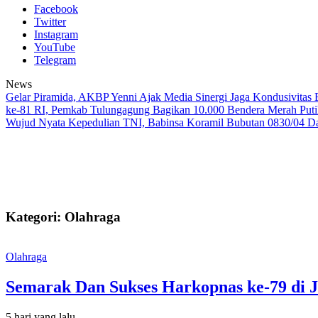
Facebook
Twitter
Instagram
YouTube
Telegram
News
Gelar Piramida, AKBP Yenni Ajak Media Sinergi Jaga Kondusivitas
ke-81 RI, Pemkab Tulungagung Bagikan 10.000 Bendera Merah Put
Wujud Nyata Kepedulian TNI, Babinsa Koramil Bubutan 0830/04 D
Kategori: Olahraga
Olahraga
Semarak Dan Sukses Harkopnas ke-79 di J
5 hari yang lalu