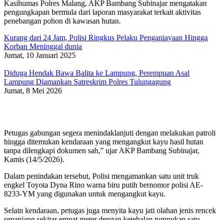
Kasihumas Polres Malang, AKP Bambang Subinajar mengatakan
pengungkapan bermula dari laporan masyarakat terkait aktivitas
penebangan pohon di kawasan hutan.
Kurang dari 24 Jam, Polisi Ringkus Pelaku Penganiayaan Hingga
Korban Meninggal dunia
Jumat, 10 Januari 2025
Diduga Hendak Bawa Balita ke Lampung, Perempuan Asal
Lampung Diamankan Satreskrim Polres Tulungagung
Jumat, 8 Mei 2026
Petugas gabungan segera menindaklanjuti dengan melakukan patroli
hingga ditemukan kendaraan yang mengangkut kayu hasil hutan
tanpa dilengkapi dokumen sah,” ujar AKP Bambang Subinajar,
Kamis (14/5/2026).
Dalam penindakan tersebut, Polisi mengamankan satu unit truk
engkel Toyota Dyna Rino warna biru putih bernomor polisi AE-
8233-YM yang digunakan untuk mengangkut kayu.
Selain kendaraan, petugas juga menyita kayu jati olahan jenis rencek
sepanjang sekitar empat meter dengan ketebalan tumpukan satu