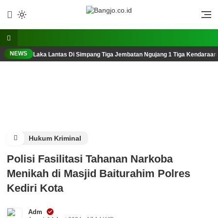
Lewati
ke
Berani, Tegas, Terpercaya
Bangjo.co.id
konten
NEWS
Laka Lantas Di Simpang Tiga Jembatan Ngujang 1 Tiga Kendaraan
Hukum Kriminal
Polisi Fasilitasi Tahanan Narkoba
Menikah di Masjid Baiturahim Polres
Kediri Kota
Adm