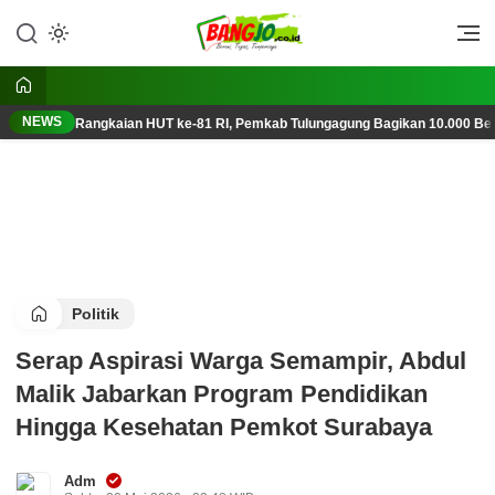
Lewati
ke
Berani, Tegas, Terpercaya
Bangjo.co.id
konten
NEWS
Rangkaian HUT ke-81 RI, Pemkab Tulungagung Bagikan 10.000 Ben
Politik
Serap Aspirasi Warga Semampir, Abdul
Malik Jabarkan Program Pendidikan
Hingga Kesehatan Pemkot Surabaya
Adm