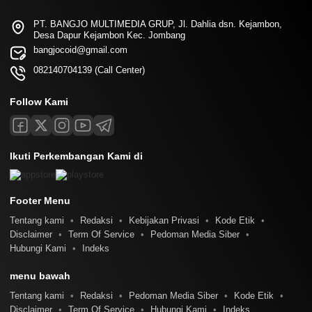
PT. BANGJO MULTIMEDIA GRUP, Jl. Dahlia dsn. Kejambon,
Desa Dapur Kejambon Kec. Jombang
bangjocoid@gmail.com
082140704139 (Call Center)
Follow Kami
Ikuti Perkembangan Kami di
Footer Menu
Tentang kami
Redaksi
Kebijakan Privasi
Kode Etik
Disclaimer
Term Of Service
Pedoman Media Siber
Hubungi Kami
Indeks
menu bawah
Tentang kami
Redaksi
Pedoman Media Siber
Kode Etik
Disclaimer
Term Of Service
Hubungi Kami
Indeks