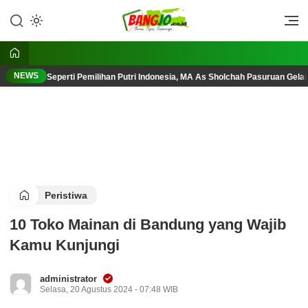
Lewati
ke
Berani, Tegas, Terpercaya
Bangjo.co.id
konten
NEWS
Seperti Pemilihan Putri Indonesia, MA As Sholchah Pasuruan Gelar
Peristiwa
10 Toko Mainan di Bandung yang Wajib
Kamu Kunjungi
administrator
Selasa, 20 Agustus 2024 - 07:48 WIB