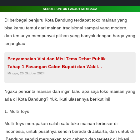
SCROLL UNTUK LANJUT MEMBACA
Di berbagai penjuru Kota Bandung terdapat toko mainan yang
bisa kamu temui dari mainan tradisional sampai yang modern,
dan tentunya mempunyai pilihan yang banyak dengan harga yang
terjangkau.
Penyampaian Visi dan Misi Tema Debat Publik
Tahap 1 Pasangan Calon Bupati dan Wakil
Minggu, 20 Oktober 2024
Bupati Kabupaten Jombang
Ngaku pencinta mainan dan ingin tahu apa saja toko mainan yang
ada di Kota Bandung? Yuk, ikuti ulasannya berikut ini!
1. Multi Toys
Multi Toys merupakan salah satu toko mainan terbesar di
Indonesia, untuk pusatnya sendiri berada di Jakarta, dan untuk di
Bandung sendiri merupakan toko cabang dan terletak di lokasi