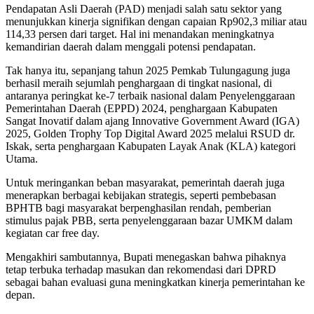
Pendapatan Asli Daerah (PAD) menjadi salah satu sektor yang
menunjukkan kinerja signifikan dengan capaian Rp902,3 miliar atau
114,33 persen dari target. Hal ini menandakan meningkatnya
kemandirian daerah dalam menggali potensi pendapatan.
Tak hanya itu, sepanjang tahun 2025 Pemkab Tulungagung juga
berhasil meraih sejumlah penghargaan di tingkat nasional, di
antaranya peringkat ke-7 terbaik nasional dalam Penyelenggaraan
Pemerintahan Daerah (EPPD) 2024, penghargaan Kabupaten
Sangat Inovatif dalam ajang Innovative Government Award (IGA)
2025, Golden Trophy Top Digital Award 2025 melalui RSUD dr.
Iskak, serta penghargaan Kabupaten Layak Anak (KLA) kategori
Utama.
Untuk meringankan beban masyarakat, pemerintah daerah juga
menerapkan berbagai kebijakan strategis, seperti pembebasan
BPHTB bagi masyarakat berpenghasilan rendah, pemberian
stimulus pajak PBB, serta penyelenggaraan bazar UMKM dalam
kegiatan car free day.
Mengakhiri sambutannya, Bupati menegaskan bahwa pihaknya
tetap terbuka terhadap masukan dan rekomendasi dari DPRD
sebagai bahan evaluasi guna meningkatkan kinerja pemerintahan ke
depan.