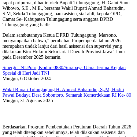
rapat paripurna, dihadiri oleh Bupati Tulungagung, H. Gatut Sunu
Wibowo, S.E., M.E., bersama Wakil Bupati Ahmad Baharudin,
S.M, Sekda Tulungagung, para asisten, staf ahli, kepala OPD,
Camat Se- Kabupaten Tulungagung serta anggota DPRD
Tulungagung yang hadir.
Dalam sambutannya Ketua DPRD Tulungagung, Marsono,
menyampaikan bahwa,” perubahan Propemperda tahun 2026
merupakan tindak lanjut dari hasil asistensi dan supervisi yang
dilakukan Biro Hukum Sekretariat Daerah Provinsi Jawa Timur
pada Desember 2025 kemarin.
Sinergi TNI-Polri, Kodim 0830/Surabaya Utara Terima Kejutan
Spesial di Hari Jadi TNI
Minggu, 6 Oktober 2024
Wakil Bupati Tulungagung H. Ahmad Baharudin, S,.M, Hadiri
Pawai Budaya Desa Sobontoro, Semarak Kemerdekaan RI Ke- 80
Minggu, 31 Agustus 2025
Berdasarkan Program Pembentukan Peraturan Daerah Tahun 2026
yang telah ditetapkan sebelumnya, telah dilakukan asistensi dan