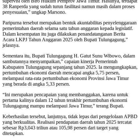
supervisi oleh Biro Hukum Pemprov Jawa Timur. Hasilnya, terdapat
38 Ranperda yang sudah turun fasilitasi namun masih dalam proses
penyesuaian,” ungkap Marsono.
Paripurna tersebut merupakan bentuk akuntabilitas penyelenggaraan
pemerintahan daerah selama satu tahun anggaran kepada legislatif.
Dalam kesempatan itu juga dilakukan penandatanganan Berita
Acara LKPJ Tahun Anggaran 2025 oleh Bupati Tulungagung,”
jelasnya.
Sementara itu, Bupati Tulungagung H. Gatut Sunu Wibowo, dalam
sambutannya menyampaikan,” capaian kinerja Pemerintah
Kabupaten Tulungagung sepanjang tahun 2025. Ia mengungkapkan,
pertumbuhan ekonomi daerah mencapai angka 5,75 persen,
melampaui rata-rata pertumbuhan ekonomi Provinsi Jawa Timur
yang berada di angka 5,33 persen.
“Ini merupakan pencapaian yang membanggakan, karena untuk
pertama kalinya dalam 12 tahun terakhir pertumbuhan ekonomi
Tulungagung mampu melampaui Jawa Timur,” terang Bupati.
Keberhasilan tersebut, lanjutnya, tidak lepas dari pengelolaan APBD
yang berkualitas. Realisasi pendapatan daerah tahun 2025 tercatat
sebesar Rp3,043 triliun atau 105,98 persen dari target yang
ditetapkan.