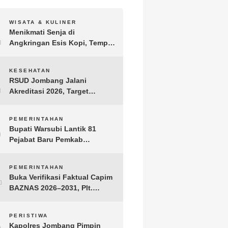
1
WISATA & KULINER
Menikmati Senja di
Angkringan Esis Kopi, Tempat
Nongkrong Syahdu di Area
Persawahan Desa Kepuh
2
KESEHATAN
RSUD Jombang Jalani
Akreditasi 2026, Target
Pertahankan Predikat
Paripurna dan Jaga Kualitas
3
PEMERINTAHAN
Layanan
Bupati Warsubi Lantik 81
Pejabat Baru Pemkab
Jombang, Berikut Daftar
Lengkapnya
4
PEMERINTAHAN
Buka Verifikasi Faktual Capim
BAZNAS 2026–2031, Plt.
Bupati Tulungagung
Tekankan Integritas dan
5
PERISTIWA
Transparansi
Kapolres Jombang Pimpin