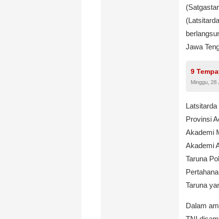
(Satgastar
(Latsitar
berlangsu
Jawa Teng
9 Tempat
Minggu, 28 
Latsitard
Provinsi Ac
Akademi M
Akademi A
Taruna Pol
Pertahana
Taruna yan
Dalam ama
TNI disam