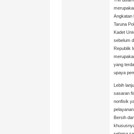
merupakan 
Angkatan 
Taruna Pol
Kadet Univ
sebelum di
Republik I
merupakan
yang terd
upaya pem
Lebih lan
sasaran fi
nonfisik y
pelayanan
Bersih da
khususnya
selama sat