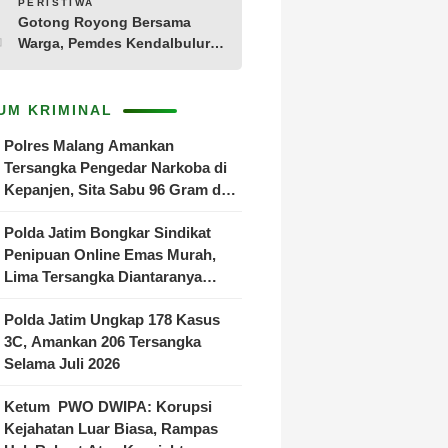
10
PERISTIWA
Tamanan
Gotong Royong Bersama
Warga, Pemdes Kendalbulur
Revitalisasi Total Jembatan
Gantung yang Rapuh
UM KRIMINAL
Polres Malang Amankan
Tersangka Pengedar Narkoba di
Kepanjen, Sita Sabu 96 Gram dan
Ganja 131 Gram
Polda Jatim Bongkar Sindikat
Penipuan Online Emas Murah,
Lima Tersangka Diantaranya
Warga Binaan Lapas Diamankan
Polda Jatim Ungkap 178 Kasus
3C, Amankan 206 Tersangka
Selama Juli 2026
Ketum PWO DWIPA: Korupsi
Kejahatan Luar Biasa, Rampas