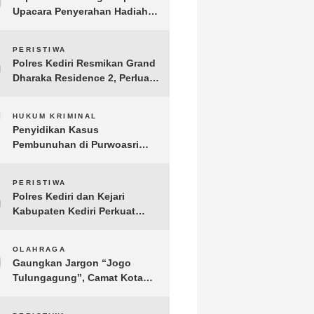
Upacara Penyerahan Hadiah
Lomba Hari Bhayangkara ke-
80
6
PERISTIWA
Polres Kediri Resmikan Grand
Dharaka Residence 2, Perluas
Akses Hunian Terjangkau
7
HUKUM KRIMINAL
Penyidikan Kasus
Pembunuhan di Purwoasri
Berlanjut, Satreskrim Polres
Kediri Gelar Rekonstruksi 42
8
PERISTIWA
Adegan
Polres Kediri dan Kejari
Kabupaten Kediri Perkuat
Koordinasi Penegakan Hukum
9
OLAHRAGA
Gaungkan Jargon “Jogo
Tulungagung”, Camat Kota
Menyelenggarakan Nobar
Piala Dunia di Pendopo