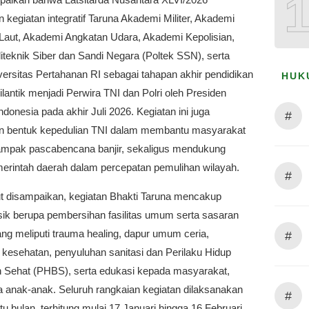
kegiatan integratif Taruna Akademi Militer, Akademi
Laut, Akademi Angkatan Udara, Akademi Kepolisian,
iteknik Siber dan Sandi Negara (Poltek SSN), serta
ersitas Pertahanan RI sebagai tahapan akhir pendidikan
HUK
lantik menjadi Perwira TNI dan Polri oleh Presiden
ndonesia pada akhir Juli 2026. Kegiatan ini juga
#
 bentuk kepedulian TNI dalam membantu masyarakat
ampak pascabencana banjir, sekaligus mendukung
erintah daerah dalam percepatan pemulihan wilayah.
#
jut disampaikan, kegiatan Bhakti Taruna mencakup
sik berupa pembersihan fasilitas umum serta sasaran
ang meliputi trauma healing, dapur umum ceria,
#
 kesehatan, penyuluhan sanitasi dan Perilaku Hidup
n Sehat (PHBS), serta edukasi kepada masyarakat,
 anak-anak. Seluruh rangkaian kegiatan dilaksanakan
#
u bulan, terhitung mulai 17 Januari hingga 16 Februari