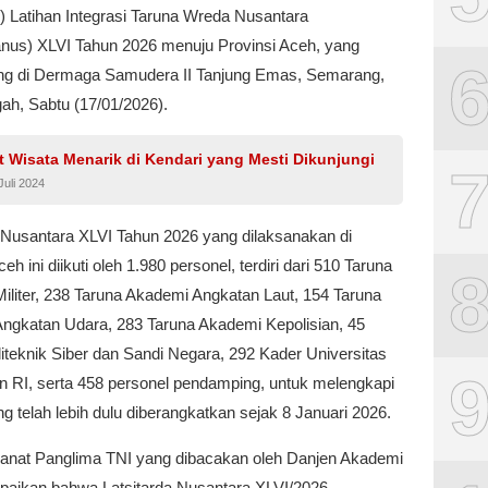
) Latihan Integrasi Taruna Wreda Nusantara
danus) XLVI Tahun 2026 menuju Provinsi Aceh, yang
ng di Dermaga Samudera II Tanjung Emas, Semarang,
ah, Sabtu (17/01/2026).
 Wisata Menarik di Kendari yang Mesti Dikunjungi
Juli 2024
a Nusantara XLVI Tahun 2026 yang dilaksanakan di
eh ini diikuti oleh 1.980 personel, terdiri dari 510 Taruna
iliter, 238 Taruna Akademi Angkatan Laut, 154 Taruna
ngkatan Udara, 283 Taruna Akademi Kepolisian, 45
iteknik Siber dan Sandi Negara, 292 Kader Universitas
n RI, serta 458 personel pendamping, untuk melengkapi
g telah lebih dulu diberangkatkan sejak 8 Januari 2026.
nat Panglima TNI yang dibacakan oleh Danjen Akademi
paikan bahwa Latsitarda Nusantara XLVI/2026