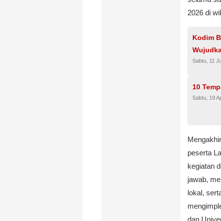
2026 di w
Kodim B
Wujudka
Sabtu, 11 J
10 Temp
Sabtu, 19 Ap
Mengakhir
peserta L
kegiatan d
jawab, men
lokal, se
mengimple
dan Unive