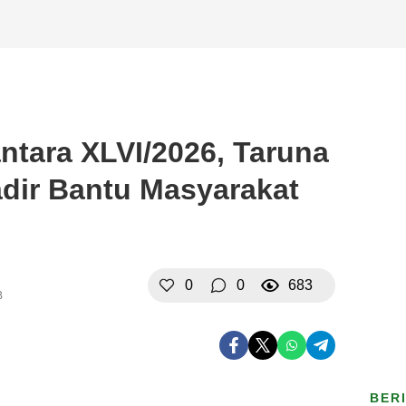
ntara XLVI/2026, Taruna
dir Bantu Masyarakat
0
0
683
B
BER