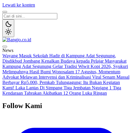
Lewati ke konten
Bangjo.co.id
Berani, Tegas, Terpercaya
News
Wayang Masuk Sekolah Hadir di Kampung Adat Segunung,
Disdikbud Jombang Kenalkan Budaya kepada Pelajar
Masyarakat
Kampung Adat Segunung Gelar Tradisi Wiwit Kopi 2026, Syukuri
Melimpahnya Hasil Bumi Wonosalam
17 Agustus, Momentum
Advokat Melawan Intervensi dan Kriminalisasi
Viral Senam Massal
Berbayar Rp5.000, Pemkab Tulungagung: Itu Bukan Kegiatan
Kami!
Laka Lantas Di Simpang Tiga Jembatan Ngujang 1 Tiga
Kendaraan Tabrakan Akibatkan 12 Orang Luka Ringan
Follow Kami