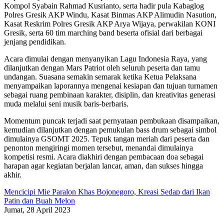
Kompol Syabain Rahmad Kusrianto, serta hadir pula Kabaglog
Polres Gresik AKP Windu, Kasat Binmas AKP Alimudin Nasution,
Kasat Reskrim Polres Gresik AKP Arya Wijaya, perwakilan KONI
Gresik, serta 60 tim marching band beserta ofisial dari berbagai
jenjang pendidikan.
Acara dimulai dengan menyanyikan Lagu Indonesia Raya, yang
dilanjutkan dengan Mars Patriot oleh seluruh peserta dan tamu
undangan. Suasana semakin semarak ketika Ketua Pelaksana
menyampaikan laporannya mengenai kesiapan dan tujuan turnamen
sebagai ruang pembinaan karakter, disiplin, dan kreativitas generasi
muda melalui seni musik baris-berbaris.
Momentum puncak terjadi saat pernyataan pembukaan disampaikan,
kemudian dilanjutkan dengan pemukulan bass drum sebagai simbol
dimulainya GSOMT 2025. Tepuk tangan meriah dari peserta dan
penonton mengiringi momen tersebut, menandai dimulainya
kompetisi resmi. Acara diakhiri dengan pembacaan doa sebagai
harapan agar kegiatan berjalan lancar, aman, dan sukses hingga
akhir.
Mencicipi Mie Paralon Khas Bojonegoro, Kreasi Sedap dari Ikan
Patin dan Buah Melon
Jumat, 28 April 2023