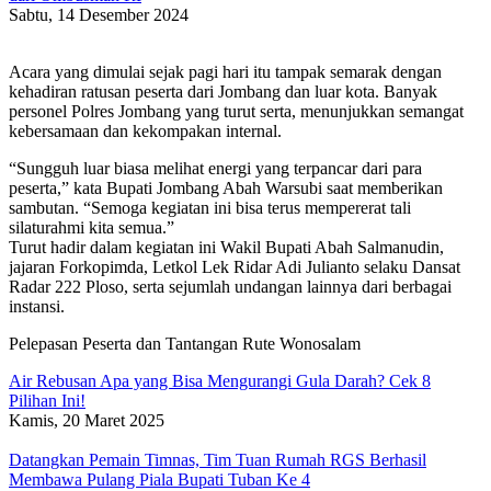
Sabtu, 14 Desember 2024
Acara yang dimulai sejak pagi hari itu tampak semarak dengan
kehadiran ratusan peserta dari Jombang dan luar kota. Banyak
personel Polres Jombang yang turut serta, menunjukkan semangat
kebersamaan dan kekompakan internal.
“Sungguh luar biasa melihat energi yang terpancar dari para
peserta,” kata Bupati Jombang Abah Warsubi saat memberikan
sambutan. “Semoga kegiatan ini bisa terus mempererat tali
silaturahmi kita semua.”
Turut hadir dalam kegiatan ini Wakil Bupati Abah Salmanudin,
jajaran Forkopimda, Letkol Lek Ridar Adi Julianto selaku Dansat
Radar 222 Ploso, serta sejumlah undangan lainnya dari berbagai
instansi.
Pelepasan Peserta dan Tantangan Rute Wonosalam
Air Rebusan Apa yang Bisa Mengurangi Gula Darah? Cek 8
Pilihan Ini!
Kamis, 20 Maret 2025
Datangkan Pemain Timnas, Tim Tuan Rumah RGS Berhasil
Membawa Pulang Piala Bupati Tuban Ke 4