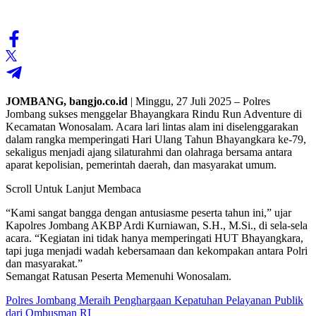
JOMBANG, bangjo.co.id
| Minggu, 27 Juli 2025 – Polres
Jombang sukses menggelar Bhayangkara Rindu Run Adventure di
Kecamatan Wonosalam. Acara lari lintas alam ini diselenggarakan
dalam rangka memperingati Hari Ulang Tahun Bhayangkara ke-79,
sekaligus menjadi ajang silaturahmi dan olahraga bersama antara
aparat kepolisian, pemerintah daerah, dan masyarakat umum.
Scroll Untuk Lanjut Membaca
“Kami sangat bangga dengan antusiasme peserta tahun ini,” ujar
Kapolres Jombang AKBP Ardi Kurniawan, S.H., M.Si., di sela-sela
acara. “Kegiatan ini tidak hanya memperingati HUT Bhayangkara,
tapi juga menjadi wadah kebersamaan dan kekompakan antara Polri
dan masyarakat.”
Semangat Ratusan Peserta Memenuhi Wonosalam.
Polres Jombang Meraih Penghargaan Kepatuhan Pelayanan Publik
dari Ombusman RI