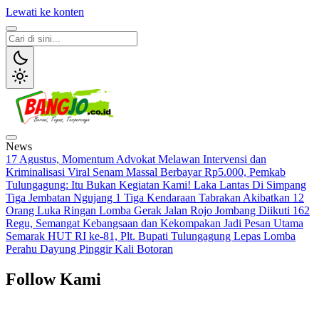
Lewati ke konten
Bangjo.co.id
Berani, Tegas, Terpercaya
News
17 Agustus, Momentum Advokat Melawan Intervensi dan
Kriminalisasi
Viral Senam Massal Berbayar Rp5.000, Pemkab
Tulungagung: Itu Bukan Kegiatan Kami!
Laka Lantas Di Simpang
Tiga Jembatan Ngujang 1 Tiga Kendaraan Tabrakan Akibatkan 12
Orang Luka Ringan
Lomba Gerak Jalan Rojo Jombang Diikuti 162
Regu, Semangat Kebangsaan dan Kekompakan Jadi Pesan Utama
Semarak HUT RI ke-81, Plt. Bupati Tulungagung Lepas Lomba
Perahu Dayung Pinggir Kali Botoran
Follow Kami