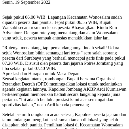
Senin, 19 September 2022
Sejak pukul 06.00 WIB, Lapangan Kecamatan Wonosalam sudah
dipadati peserta dan panitia. Tepat pukul 06.55 WIB, Bupati
Warsubi secara resmi melepas peserta Bhayangkara Rindu Run
Adventure. Dengan rute yang menantang dan alam Wonosalam
yang sejuk, peserta tampak antusias menaklukkan jalur lari.
“Rutenya menantang, tapi pemandangannya indah sekali! Udara
sejuk Wonosalam bikin semangat lari terus,” seru salah seorang
peserta dari Surabaya yang berhasil mencapai garis finis pada pukul
07.20 WIB. Disusul oleh peserta dari jajaran Polres Jombang yang
tiba sekitar pukul 07.40 WIB.
Apresiasi dan Harapan untuk Masa Depan
Seusai kegiatan utama, rombongan Bupati bersama Organisasi
Perangkat Daerah (OPD) meninggalkan lokasi untuk melanjutkan
agenda kegiatan lainnya. Kapolres Jombang AKBP Ardi Kurniawan
berkesempatan memberikan hadiah secara langsung kepada juara
pertama. “Ini adalah bentuk apresiasi kami atas semangat dan
sportivitas kalian,” ucap Ardi kepada pemenang.
Setelah seluruh rangkaian acara selesai, Kapolres beserta jajaran dan
tamu undangan mengikuti sesi ramah tamah di lokasi yang telah
disiapkan oleh panitia. Pemilihan lokasi di Kecamatan Wonosalam