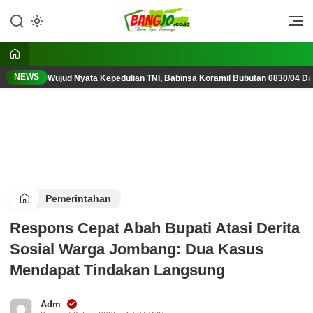
Lewati
ke
Berani, Tegas, Terpercaya
Bangjo.co.id
konten
NEWS
Wujud Nyata Kepedulian TNI, Babinsa Koramil Bubutan 0830/04 D
Pemerintahan
Respons Cepat Abah Bupati Atasi Derita
Sosial Warga Jombang: Dua Kasus
Mendapat Tindakan Langsung
Adm