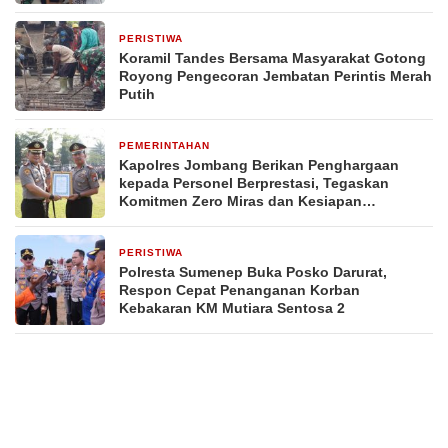
PERISTIWA
2 hari yang lalu
Koramil Tandes Bersama Masyarakat Gotong
Royong Pengecoran Jembatan Perintis Merah
Putih
PEMERINTAHAN
3 hari yang lalu
Kapolres Jombang Berikan Penghargaan
kepada Personel Berprestasi, Tegaskan
Komitmen Zero Miras dan Kesiapan
Pengamanan Muktamar NU ke-35
PERISTIWA
3 hari yang lalu
Polresta Sumenep Buka Posko Darurat,
Respon Cepat Penanganan Korban
Kebakaran KM Mutiara Sentosa 2