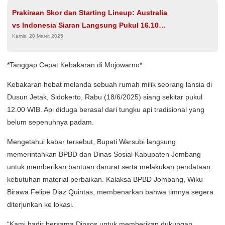
Prakiraan Skor dan Starting Lineup: Australia
vs Indonesia Siaran Langsung Pukul 16.10
Kamis, 20 Maret 2025
WIB Hari Ini
*Tanggap Cepat Kebakaran di Mojowarno*
Kebakaran hebat melanda sebuah rumah milik seorang lansia di
Dusun Jetak, Sidokerto, Rabu (18/6/2025) siang sekitar pukul
12.00 WIB. Api diduga berasal dari tungku api tradisional yang
belum sepenuhnya padam.
Mengetahui kabar tersebut, Bupati Warsubi langsung
memerintahkan BPBD dan Dinas Sosial Kabupaten Jombang
untuk memberikan bantuan darurat serta melakukan pendataan
kebutuhan material perbaikan. Kalaksa BPBD Jombang, Wiku
Birawa Felipe Diaz Quintas, membenarkan bahwa timnya segera
diterjunkan ke lokasi.
“Kami hadir bersama Dinsos untuk memberikan dukungan