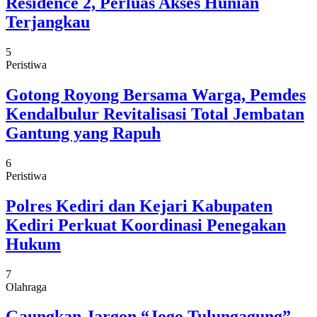
Residence 2, Perluas Akses Hunian
Terjangkau
5
Peristiwa
Gotong Royong Bersama Warga, Pemdes
Kendalbulur Revitalisasi Total Jembatan
Gantung yang Rapuh
6
Peristiwa
Polres Kediri dan Kejari Kabupaten
Kediri Perkuat Koordinasi Penegakan
Hukum
7
Olahraga
Gaungkan Jargon “Jogo Tulungagung”,