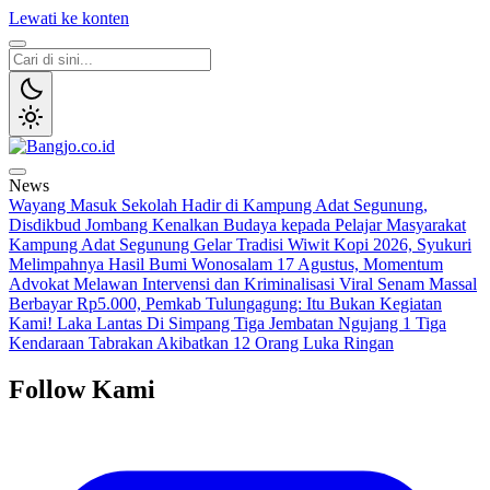
Lewati ke konten
Bangjo.co.id
Berani, Tegas, Terpercaya
News
Wayang Masuk Sekolah Hadir di Kampung Adat Segunung,
Disdikbud Jombang Kenalkan Budaya kepada Pelajar
Masyarakat
Kampung Adat Segunung Gelar Tradisi Wiwit Kopi 2026, Syukuri
Melimpahnya Hasil Bumi Wonosalam
17 Agustus, Momentum
Advokat Melawan Intervensi dan Kriminalisasi
Viral Senam Massal
Berbayar Rp5.000, Pemkab Tulungagung: Itu Bukan Kegiatan
Kami!
Laka Lantas Di Simpang Tiga Jembatan Ngujang 1 Tiga
Kendaraan Tabrakan Akibatkan 12 Orang Luka Ringan
Follow Kami