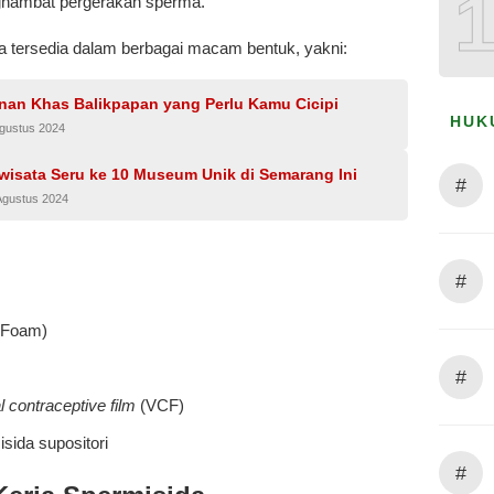
hambat pergerakan sperma.
a tersedia dalam berbagai macam bentuk, yakni:
nan Khas Balikpapan yang Perlu Kamu Cicipi
HUK
Agustus 2024
wisata Seru ke 10 Museum Unik di Semarang Ini
#
Agustus 2024
#
(Foam)
#
l contraceptive film
(VCF)
sida supositori
#