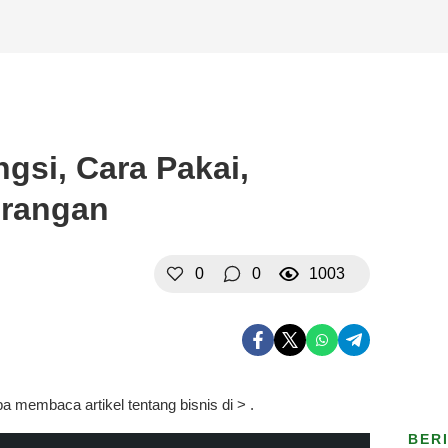
gsi, Cara Pakai,
urangan
0
0
1003
a membaca artikel tentang bisnis di >
.
BER