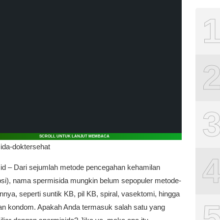
SCROLL UNTUK LANJUT MEMBACA
.id – Dari sejumlah metode pencegahan kehamilan
psi), nama spermisida mungkin belum sepopuler metode-
nnya, seperti suntik KB, pil KB, spiral, vasektomi, hingga
n kondom. Apakah Anda termasuk salah satu yang