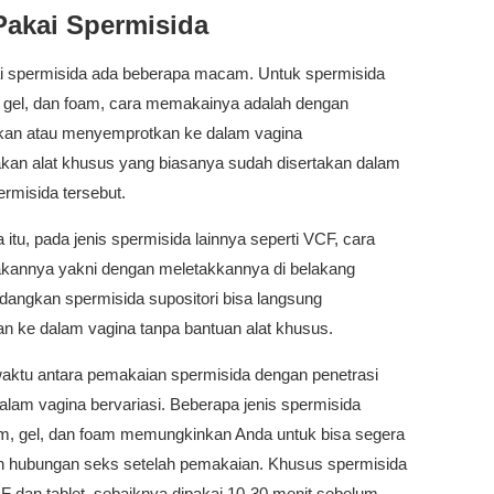
Pakai Spermisida
i spermisida ada beberapa macam. Untuk spermisida
m, gel, dan foam, cara memakainya adalah dengan
an atau menyemprotkan ke dalam vagina
an alat khusus yang biasanya sudah disertakan dalam
rmisida tersebut.
itu, pada jenis spermisida lainnya seperti VCF, cara
annya yakni dengan meletakkannya di belakang
dangkan spermisida supositori bisa langsung
n ke dalam vagina tanpa bantuan alat khusus.
aktu antara pemakaian spermisida dengan penetrasi
alam vagina bervariasi. Beberapa jenis spermisida
rim, gel, dan foam memungkinkan Anda untuk bisa segera
 hubungan seks setelah pemakaian. Khusus spermisida
F dan tablet, sebaiknya dipakai 10-30 menit sebelum