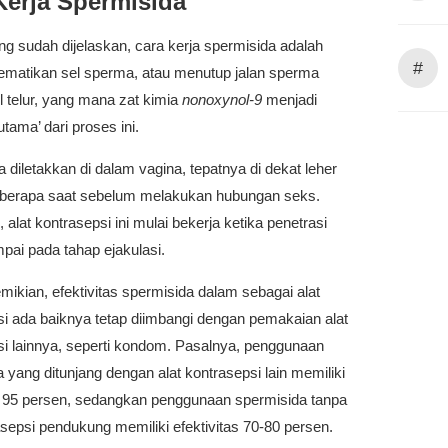
Kerja Spermisida
ng sudah dijelaskan, cara kerja spermisida adalah
#
matikan sel sperma, atau menutup jalan sperma
 telur, yang mana zat kimia
nonoxynol-9
menjadi
tama’ dari proses ini.
 diletakkan di dalam vagina, tepatnya di dekat leher
berapa saat sebelum melakukan hubungan seks.
, alat kontrasepsi ini mulai bekerja ketika penetrasi
pai pada tahap ejakulasi.
mikian, efektivitas spermisida dalam sebagai alat
si ada baiknya tetap diimbangi dengan pemakaian alat
si lainnya, seperti kondom. Pasalnya, penggunaan
 yang ditunjang dengan alat kontrasepsi lain memiliki
as 95 persen, sedangkan penggunaan spermisida tanpa
asepsi pendukung memiliki efektivitas 70-80 persen.