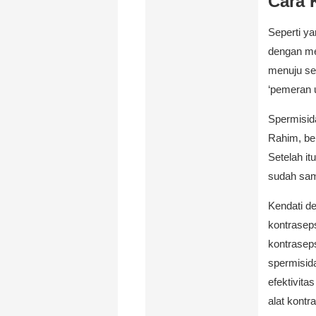
Cara 
Seperti ya
dengan me
menuju sel
‘pemeran u
Spermisida
Rahim, be
Setelah itu
sudah sam
Kendati de
kontrasep
kontrasep
spermisida
efektivit
alat kontr