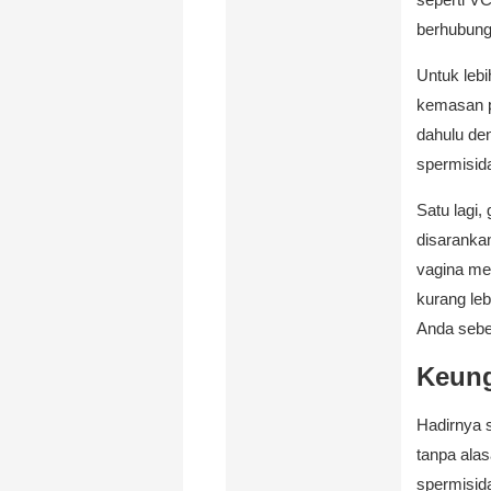
berhubung
Untuk lebi
kemasan pr
dahulu de
spermisida
Satu lagi
disaranka
vagina me
kurang le
Anda sebe
Keung
Hadirnya s
tanpa ala
spermisida 