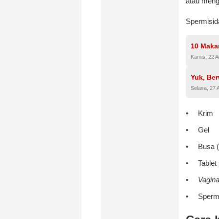
atau meng
Spermisid
10 Maka
Kamis, 22 
Yuk, Ber
Selasa, 27 
Krim
Gel
Busa 
Tablet
Vagina
Spermi