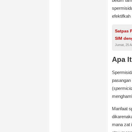
belum fami
spermisid
efektifka
Satpas 
SIM den
Jumat, 25 
Apa I
Spermisida
pasangan 
(
spermici
menghamba
Manfaat s
dikarenak
mana zat 