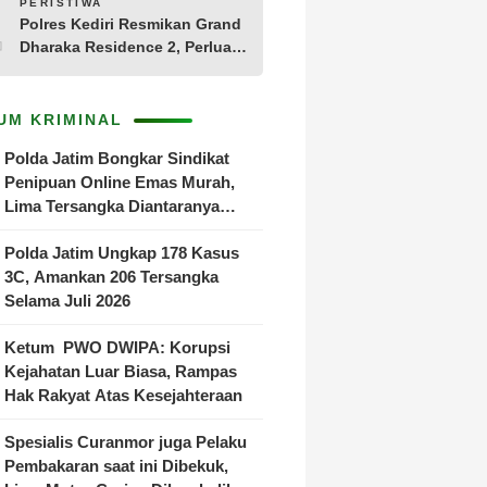
10
PERISTIWA
Polres Kediri Resmikan Grand
Dharaka Residence 2, Perluas
Akses Hunian Terjangkau
UM KRIMINAL
Polda Jatim Bongkar Sindikat
Penipuan Online Emas Murah,
Lima Tersangka Diantaranya
Warga Binaan Lapas Diamankan
Polda Jatim Ungkap 178 Kasus
3C, Amankan 206 Tersangka
Selama Juli 2026
Ketum PWO DWIPA: Korupsi
Kejahatan Luar Biasa, Rampas
Hak Rakyat Atas Kesejahteraan
Spesialis Curanmor juga Pelaku
Pembakaran saat ini Dibekuk,