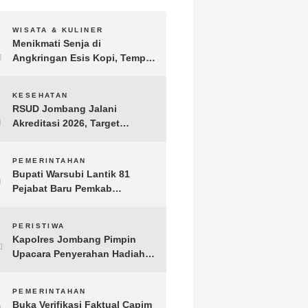
1
WISATA & KULINER
Menikmati Senja di
Angkringan Esis Kopi, Tempat
Nongkrong Syahdu di Area
Persawahan Desa Kepuh
2
KESEHATAN
RSUD Jombang Jalani
Akreditasi 2026, Target
Pertahankan Predikat
Paripurna dan Jaga Kualitas
3
PEMERINTAHAN
Layanan
Bupati Warsubi Lantik 81
Pejabat Baru Pemkab
Jombang, Berikut Daftar
Lengkapnya
4
PERISTIWA
Kapolres Jombang Pimpin
Upacara Penyerahan Hadiah
Lomba Hari Bhayangkara ke-
80
5
PEMERINTAHAN
Buka Verifikasi Faktual Capim