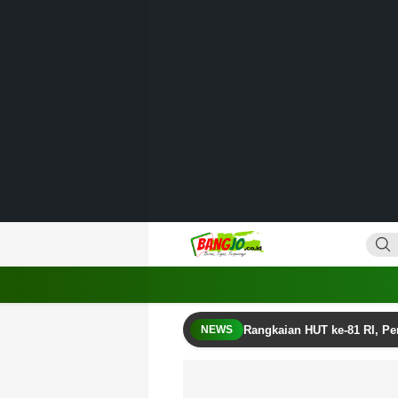
Lewati
ke
konten
Bangjo.co.id
Berani, Tegas, Terpercaya
Rangkaian HUT ke-81 RI, P
NEWS