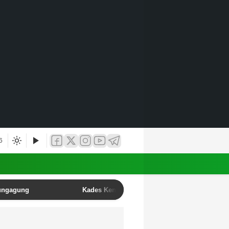
6
lungagung
Kades Kendalbulur Anang Mustofa Resmi Lant