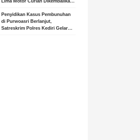
Lima Motor Curian Dikembalikan
ke Pemilik
Penyidikan Kasus Pembunuhan
di Purwoasri Berlanjut,
Satreskrim Polres Kediri Gelar
Rekonstruksi 42 Adegan