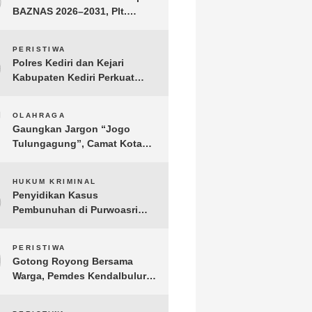
BAZNAS 2026–2031, Plt.
Bupati Tulungagung
Tekankan Integritas dan
6
PERISTIWA
Transparansi
Polres Kediri dan Kejari
Kabupaten Kediri Perkuat
Koordinasi Penegakan Hukum
7
OLAHRAGA
Gaungkan Jargon “Jogo
Tulungagung”, Camat Kota
Menyelenggarakan Nobar
Piala Dunia di Pendopo
8
HUKUM KRIMINAL
Tamanan
Penyidikan Kasus
Pembunuhan di Purwoasri
Berlanjut, Satreskrim Polres
Kediri Gelar Rekonstruksi 42
9
PERISTIWA
Adegan
Gotong Royong Bersama
Warga, Pemdes Kendalbulur
Revitalisasi Total Jembatan
Gantung yang Rapuh