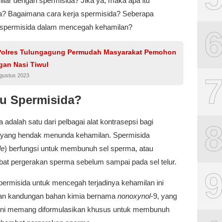
liar dengan spermisida? Jika ya, maka apa itu
a? Bagaimana cara kerja spermisida? Seberapa
h spermisida dalam mencegah kehamilan?
Polres Tulungagung Permudah Masyarakat Pemohon
gan Nasi Tiwul
Agustus 2023
tu Spermisida?
 adalah satu dari pelbagai alat kontrasepsi bagi
yang hendak menunda kehamilan. Spermisida
de
) berfungsi untuk membunuh sel sperma, atau
t pergerakan sperma sebelum sampai pada sel telur.
permisida untuk mencegah terjadinya kehamilan ini
an kandungan bahan kimia bernama
nonoxynol
-9, yang
ini memang diformulasikan khusus untuk membunuh