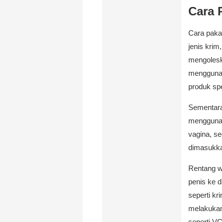
Cara 
Cara paka
jenis kri
mengolesk
menggunak
produk spe
Sementara 
menggunak
vagina, se
dimasukka
Rentang w
penis ke d
seperti k
melakukan
seperti VC