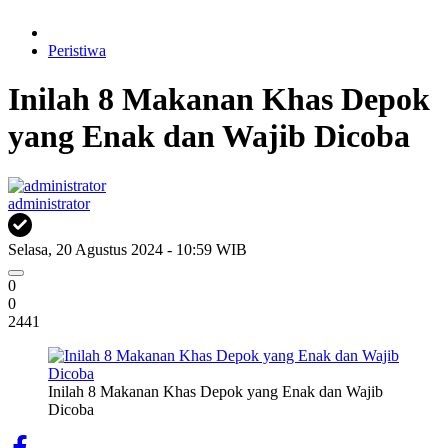
Peristiwa
Inilah 8 Makanan Khas Depok
yang Enak dan Wajib Dicoba
administrator
Selasa, 20 Agustus 2024 - 10:59 WIB
0
0
2441
Inilah 8 Makanan Khas Depok yang Enak dan Wajib
Dicoba