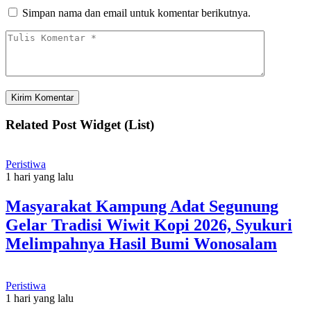
Simpan nama dan email untuk komentar berikutnya.
Related Post Widget (List)
Peristiwa
1 hari yang lalu
Masyarakat Kampung Adat Segunung
Gelar Tradisi Wiwit Kopi 2026, Syukuri
Melimpahnya Hasil Bumi Wonosalam
Peristiwa
1 hari yang lalu