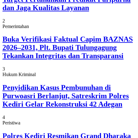
dan Jaga Kualitas Layanan
2
Pemerintahan
Buka Verifikasi Faktual Capim BAZNAS
2026–2031, Plt. Bupati Tulungagung
Tekankan Integritas dan Transparansi
3
Hukum Kriminal
Penyidikan Kasus Pembunuhan di
Purwoasri Berlanjut, Satreskrim Polres
Kediri Gelar Rekonstruksi 42 Adegan
4
Peristiwa
Polres Kediri Resmikan Grand Dharaka