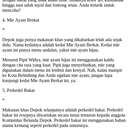
hingga nasi uduk tuyul dan lontong setan. Anda tertarik untuk
mencoba?
4. Mie Ayam Berkat
*
Depok juga punya makanan khas yang dikabarkan telah ada sejak
dulu. Nama kedainya adalah kedai Mie Ayam Berkat. Kedai mie
ayam ini punya menu andalan, yakni mie ayam hijau.
Menurut Pipit Widya, mie ayam hijau ini menggunakan kaldu
dengan cita rasa yang kuat. Pipit juga menyebutkan, mie yang
digunakan dalam menu ini lembut dan kenyal. Nah, kalau mampir
ke Kota Belimbing dan Anda ngidam mie ayam, jangan lupa
kunjungi kedai Mie Ayam Berkat ini, ya.
5. Perkedel Bakar
*
Makanan khas Depok selanjutnya adalah perkedel bakar. Perkedel
bakar ini resepnya diwariskan secara turun temurun kepada anggota
Komunitas Belanda Depok. Perkedel bakar ini menggunakan bahan
utama kentang seperti perkedel pada umumnya.