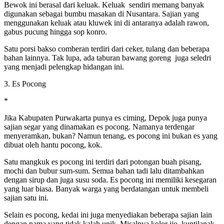
Bewok ini berasal dari keluak. Keluak sendiri memang banyak
digunakan sebagai bumbu masakan di Nusantara. Sajian yang
menggunakan keluak atau kluwek ini di antaranya adalah rawon,
gabus pucung hingga sop konro.
Satu porsi bakso comberan terdiri dari ceker, tulang dan beberapa
bahan lainnya. Tak lupa, ada taburan bawang goreng juga seledri
yang menjadi pelengkap hidangan ini.
3. Es Pocong
*
Jika Kabupaten Purwakarta punya es ciming, Depok juga punya
sajian segar yang dinamakan es pocong. Namanya terdengar
menyeramkan, bukan? Namun tenang, es pocong ini bukan es yang
dibuat oleh hantu pocong, kok.
Satu mangkuk es pocong ini terdiri dari potongan buah pisang,
mochi dan bubur sum-sum. Semua bahan tadi lalu ditambahkan
dengan sirup dan juga susu soda. Es pocong ini memiliki kesegaran
yang luar biasa. Banyak warga yang berdatangan untuk membeli
sajian satu ini.
Selain es pocong, kedai ini juga menyediakan beberapa sajian lain
dengan nama yang tidak kalah unik. Misalnya kolor ijo, kuntilanak