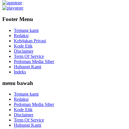
Footer Menu
Tentang kami
Redaksi
Kebijakan Privasi
Kode Etik
Disclaimer
Term Of Service
Pedoman Media Siber
Hubungi Kami
Indeks
menu bawah
Tentang kami
Redaksi
Pedoman Media Siber
Kode Etik
Disclaimer
Term Of Service
Hubungi Kami