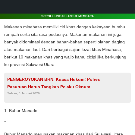
SCROLL UNTUK LANJUT MEMBACA
Makanan minahasa memiliki ciri khas dengan kekayaan bumbu
rempah serta cita rasa pedasnya. Makanan-makanan ini juga
banyak didominasi dengan bahan-bahan seperti olahan daging
atau makanan laut. Dari berbagai sajian lezat khas Minahasa,
berikut 10 makanan khas yang wajib kamu cicipi jika berkunjung
ke provinsi Sulawesi Utara.
PENGEROYOKAN BRN, Kuasa Hukum: Polres
Pasuruan Harus Tangkap Pelaku Oknum
Selasa, 6 Januari 2026
Ormas Sakerah Segera!
1. Bubur Manado
*
Bubur Manado merupakan makanan khas dari Sulawesi Utara