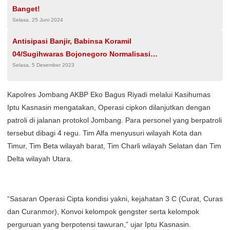
Banget!
Selasa, 25 Juni 2024
Antisipasi Banjir, Babinsa Koramil
04/Sugihwaras Bojonegoro Normalisasi
Selasa, 5 Desember 2023
Saluran Air
Kapolres Jombang AKBP Eko Bagus Riyadi melalui Kasihumas
Iptu Kasnasin mengatakan, Operasi cipkon dilanjutkan dengan
patroli di jalanan protokol Jombang. Para personel yang berpatroli
tersebut dibagi 4 regu. Tim Alfa menyusuri wilayah Kota dan
Timur, Tim Beta wilayah barat, Tim Charli wilayah Selatan dan Tim
Delta wilayah Utara.
“Sasaran Operasi Cipta kondisi yakni, kejahatan 3 C (Curat, Curas
dan Curanmor), Konvoi kelompok gengster serta kelompok
perguruan yang berpotensi tawuran,” ujar Iptu Kasnasin.