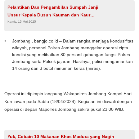
Pelantikan Dan Pengambilan Sumpah Janji,
Unsur Kepala Dusun Kauman dan Kaur
Kamis, 15 Mei 2025
Keuangan Desa Campurdarat Kabupaten
Tulungagung
Jombang , bangjo.co.id – Dalam rangka menjaga kondusifitas
wilayah, personel Polres Jombang menggelar operasi cipta
kondisi yang melibatkan 80 personil gabungan fungsi Polres
Jombang serta Polsek jajaran. Hasilnya, polisi mengamankan
14 orang dan 3 botol minuman keras (miras).
Operasi ini dipimpin langsung Wakapolres Jombang Kompol Hari
Kurniawan pada Sabtu (18/04/2024). Kegiatan ini diawali dengan
operasi di depan Mapolres Jombang sekira pukul 23.00 WIB.
Yuk, Cobain 10 Makanan Khas Madura yang Nagih