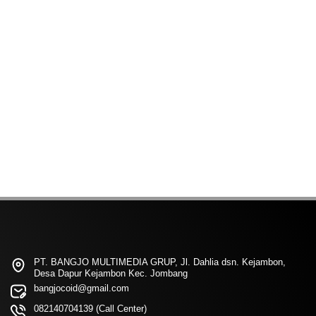
PT. BANGJO MULTIMEDIA GRUP, Jl. Dahlia dsn. Kejambon,
Desa Dapur Kejambon Kec. Jombang
bangjocoid@gmail.com
082140704139 (Call Center)