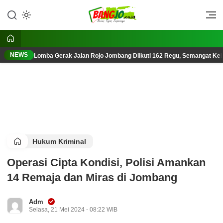
Lewati
ke
Berani, Tegas, Terpercaya
Bangjo.co.id
konten
NEWS
Lomba Gerak Jalan Rojo Jombang Diikuti 162 Regu, Semangat K
Hukum Kriminal
Operasi Cipta Kondisi, Polisi Amankan
14 Remaja dan Miras di Jombang
Adm
Selasa, 21 Mei 2024 - 08:22 WIB