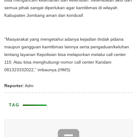
bisa mengancam keamanan dan ketertiban. Keterlibatan aktif dari
semua pihak sangat diperlukan agar kamtibmas di wilayah
Kabupaten Jombang aman dan kondusif.
“Masyarakat yang mengetahui adanya kejadian tindak pidana
maupun gangguan kamtibmas lainnya serta pengaduan/keluhan
tentang layanan Kepolisian bisa melaporkan melalui call center
110. Atau bisa menghubungi nomor call center Kandani
081323332022,” imbaunya.(HMS)
Reporter:
Adm
TAG