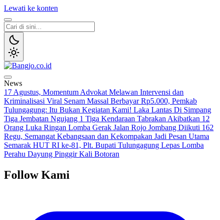
Lewati ke konten
Bangjo.co.id
Berani, Tegas, Terpercaya
News
17 Agustus, Momentum Advokat Melawan Intervensi dan
Kriminalisasi
Viral Senam Massal Berbayar Rp5.000, Pemkab
Tulungagung: Itu Bukan Kegiatan Kami!
Laka Lantas Di Simpang
Tiga Jembatan Ngujang 1 Tiga Kendaraan Tabrakan Akibatkan 12
Orang Luka Ringan
Lomba Gerak Jalan Rojo Jombang Diikuti 162
Regu, Semangat Kebangsaan dan Kekompakan Jadi Pesan Utama
Semarak HUT RI ke-81, Plt. Bupati Tulungagung Lepas Lomba
Perahu Dayung Pinggir Kali Botoran
Follow Kami