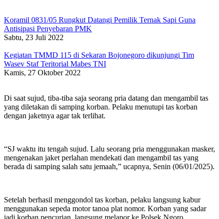
Koramil 0831/05 Rungkut Datangi Pemilik Ternak Sapi Guna
Antisipasi Penyebaran PMK
Sabtu, 23 Juli 2022
Kegiatan TMMD 115 di Sekaran Bojonegoro dikunjungi Tim
Wasev Staf Teritorial Mabes TNI
Kamis, 27 Oktober 2022
Di saat sujud, tiba-tiba saja seorang pria datang dan mengambil tas
yang diletakan di samping korban. Pelaku menutupi tas korban
dengan jaketnya agar tak terlihat.
“SJ waktu itu tengah sujud. Lalu seorang pria menggunakan masker,
mengenakan jaket perlahan mendekati dan mengambil tas yang
berada di samping salah satu jemaah,” ucapnya, Senin (06/01/2025).
Setelah berhasil menggondol tas korban, pelaku langsung kabur
menggunakan sepeda motor tanoa plat nomor. Korban yang sadar
jadi korban pencurian, langsung melapor ke Polsek Ngoro.