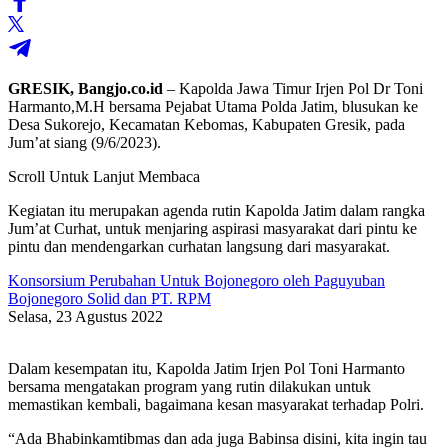
GRESIK, Bangjo.co.id
– Kapolda Jawa Timur Irjen Pol Dr Toni
Harmanto,M.H bersama Pejabat Utama Polda Jatim, blusukan ke
Desa Sukorejo, Kecamatan Kebomas, Kabupaten Gresik, pada
Jum’at siang (9/6/2023).
Scroll Untuk Lanjut Membaca
Kegiatan itu merupakan agenda rutin Kapolda Jatim dalam rangka
Jum’at Curhat, untuk menjaring aspirasi masyarakat dari pintu ke
pintu dan mendengarkan curhatan langsung dari masyarakat.
Konsorsium Perubahan Untuk Bojonegoro oleh Paguyuban
Bojonegoro Solid dan PT. RPM
Selasa, 23 Agustus 2022
Dalam kesempatan itu, Kapolda Jatim Irjen Pol Toni Harmanto
bersama mengatakan program yang rutin dilakukan untuk
memastikan kembali, bagaimana kesan masyarakat terhadap Polri.
“Ada Bhabinkamtibmas dan ada juga Babinsa disini, kita ingin tau