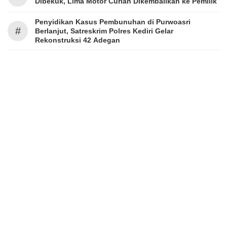
Dibekuk, Lima Motor Curian Dikembalikan ke Pemilik
Penyidikan Kasus Pembunuhan di Purwoasri
#
Berlanjut, Satreskrim Polres Kediri Gelar
Rekonstruksi 42 Adegan