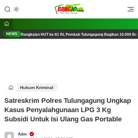
Lewati
ke
Berani, Tegas, Terpercaya
Bangjo.co.id
konten
NEWS
Rangkaian HUT ke-81 RI, Pemkab Tulungagung Bagikan 10.000 Ben
Hukum Kriminal
Satreskrim Polres Tulungagung Ungkap
Kasus Penyalahgunaan LPG 3 Kg
Subsidi Untuk Isi Ulang Gas Portable
Adm