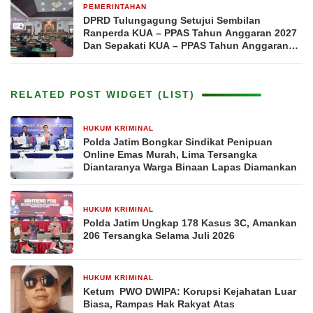
PEMERINTAHAN
7 hari yang lalu
DPRD Tulungagung Setujui Sembilan
Ranperda KUA – PPAS Tahun Anggaran 2027
Dan Sepakati KUA – PPAS Tahun Anggaran
2026
RELATED POST WIDGET (LIST)
HUKUM KRIMINAL
3 hari yang lalu
Polda Jatim Bongkar Sindikat Penipuan
Online Emas Murah, Lima Tersangka
Diantaranya Warga Binaan Lapas Diamankan
HUKUM KRIMINAL
5 hari yang lalu
Polda Jatim Ungkap 178 Kasus 3C, Amankan
206 Tersangka Selama Juli 2026
HUKUM KRIMINAL
1 minggu yang lalu
Ketum PWO DWIPA: Korupsi Kejahatan Luar
Biasa, Rampas Hak Rakyat Atas