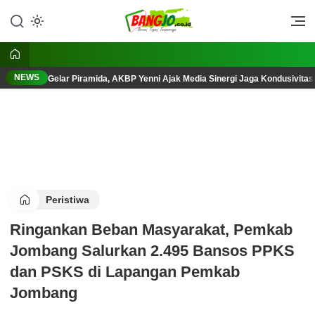
Lewati
ke
Berani, Tegas, Terpercaya
Bangjo.co.id
konten
NEWS
Gelar Piramida, AKBP Yenni Ajak Media Sinergi Jaga Kondusivita
Peristiwa
Ringankan Beban Masyarakat, Pemkab
Jombang Salurkan 2.495 Bansos PPKS
dan PSKS di Lapangan Pemkab
Jombang