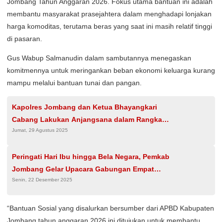
Jombang Tahun Anggaran 2026. Fokus utama bantuan ini adalah
membantu masyarakat prasejahtera dalam menghadapi lonjakan
harga komoditas, terutama beras yang saat ini masih relatif tinggi
di pasaran.
Gus Wabup Salmanudin dalam sambutannya menegaskan
komitmennya untuk meringankan beban ekonomi keluarga kurang
mampu melalui bantuan tunai dan pangan.
Kapolres Jombang dan Ketua Bhayangkari
Cabang Lakukan Anjangsana dalam Rangka
Jumat, 29 Agustus 2025
Hari Kesatuan Gerak Bhayangkari ke-73
Peringati Hari Ibu hingga Bela Negara, Pemkab
Jombang Gelar Upacara Gabungan Empat
Senin, 22 Desember 2025
Pilar Nasional
“Bantuan Sosial yang disalurkan bersumber dari APBD Kabupaten
Jombang tahun anggaran 2026 ini ditujukan untuk membantu