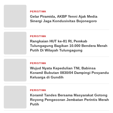
PERISTIWA
14 jam yang lalu
Gelar Piramida, AKBP Yenni Ajak Media
Sinergi Jaga Kondusivitas Bojonegoro
PERISTIWA
1 hari yang lalu
Rangkaian HUT ke-81 RI, Pemkab
Tulungagung Bagikan 10.000 Bendera Merah
Putih Di Wilayah Tulungagung
PERISTIWA
3 hari yang lalu
Wujud Nyata Kepedulian TNI, Babinsa
Koramil Bubutan 0830/04 Dampingi Posyandu
Keluarga di Gundih
PERISTIWA
4 hari yang lalu
Koramil Tandes Bersama Masyarakat Gotong
Royong Pengecoran Jembatan Perintis Merah
Putih