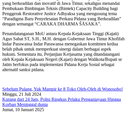
yang berkeadilan dan inovatif di Jawa Timur, sekaligus menandai
Pembukaan Bimbingan Teknis (Bimtek) Capacity Building bagi
Penggerak Restorative Justice Adhyaksa yang mengusung tema
“Paradigma Baru Penyelesaian Perkara Pidana yang Berkeadilan”
dengan semangat “CARAKA DHARMA ŠĀSAKA”.
Penandatanganan MoU antara Kepala Kejaksaan Tinggi (Kajati)
Agus Sahat ST, S.H., M.H. dengan Gubernur Jawa Timur Khofifah
Indar Parawansa Indar Parawansa menegaskan komitmen kedua
belah pihak untuk memperkuat sinergi dalam berbagai aspek
hukum. Sementara itu, Perjanjian Kerjasama yang ditandatangani
oleh Kepala Kejaksaan Negeri (Kajari) dengan Walikota/Bupati se
Jatim berfokus pada implementasi Pidana Kerja Sosial sebagai
alternatif sanksi pidana.
Sebelum Pulang, Yuk Mampir ke 8 Toko Oleh-Oleh di Wonosobo!
Minggu, 21 Juli 2024
Kurang dari 24 Jam, Polisi Ringkus Pelaku Penganiayaan Hingga
Korban Meninggal dunia
Jumat, 10 Januari 2025