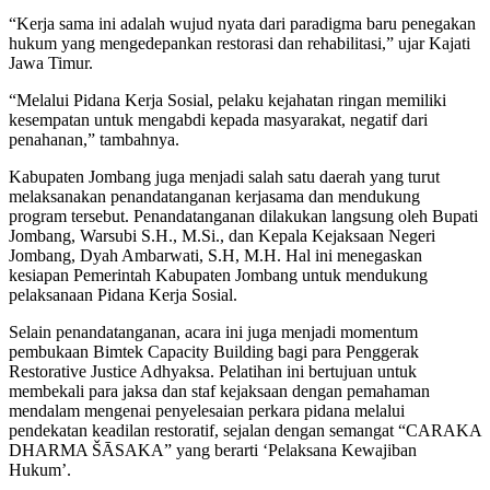
“Kerja sama ini adalah wujud nyata dari paradigma baru penegakan
hukum yang mengedepankan restorasi dan rehabilitasi,” ujar Kajati
Jawa Timur.
“Melalui Pidana Kerja Sosial, pelaku kejahatan ringan memiliki
kesempatan untuk mengabdi kepada masyarakat, negatif dari
penahanan,” tambahnya.
Kabupaten Jombang juga menjadi salah satu daerah yang turut
melaksanakan penandatanganan kerjasama dan mendukung
program tersebut. Penandatanganan dilakukan langsung oleh Bupati
Jombang, Warsubi S.H., M.Si., dan Kepala Kejaksaan Negeri
Jombang, Dyah Ambarwati, S.H, M.H. Hal ini menegaskan
kesiapan Pemerintah Kabupaten Jombang untuk mendukung
pelaksanaan Pidana Kerja Sosial.
Selain penandatanganan, acara ini juga menjadi momentum
pembukaan Bimtek Capacity Building bagi para Penggerak
Restorative Justice Adhyaksa. Pelatihan ini bertujuan untuk
membekali para jaksa dan staf kejaksaan dengan pemahaman
mendalam mengenai penyelesaian perkara pidana melalui
pendekatan keadilan restoratif, sejalan dengan semangat “CARAKA
DHARMA ŠĀSAKA” yang berarti ‘Pelaksana Kewajiban
Hukum’.