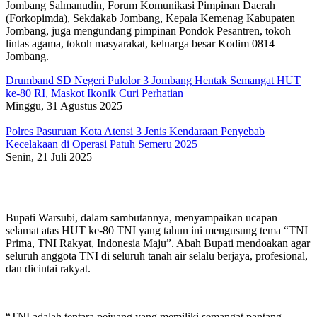
Jombang Salmanudin, Forum Komunikasi Pimpinan Daerah
(Forkopimda), Sekdakab Jombang, Kepala Kemenag Kabupaten
Jombang, juga mengundang pimpinan Pondok Pesantren, tokoh
lintas agama, tokoh masyarakat, keluarga besar Kodim 0814
Jombang.
Drumband SD Negeri Pulolor 3 Jombang Hentak Semangat HUT
ke-80 RI, Maskot Ikonik Curi Perhatian
Minggu, 31 Agustus 2025
Polres Pasuruan Kota Atensi 3 Jenis Kendaraan Penyebab
Kecelakaan di Operasi Patuh Semeru 2025
Senin, 21 Juli 2025
Bupati Warsubi, dalam sambutannya, menyampaikan ucapan
selamat atas HUT ke-80 TNI yang tahun ini mengusung tema “TNI
Prima, TNI Rakyat, Indonesia Maju”. Abah Bupati mendoakan agar
seluruh anggota TNI di seluruh tanah air selalu berjaya, profesional,
dan dicintai rakyat.
“TNI adalah tentara pejuang yang memiliki semangat pantang