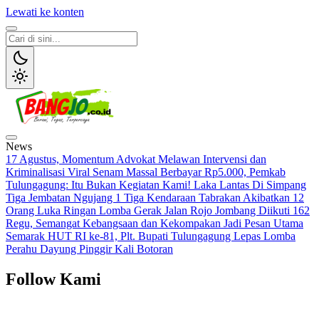
Lewati ke konten
Bangjo.co.id
Berani, Tegas, Terpercaya
News
17 Agustus, Momentum Advokat Melawan Intervensi dan
Kriminalisasi
Viral Senam Massal Berbayar Rp5.000, Pemkab
Tulungagung: Itu Bukan Kegiatan Kami!
Laka Lantas Di Simpang
Tiga Jembatan Ngujang 1 Tiga Kendaraan Tabrakan Akibatkan 12
Orang Luka Ringan
Lomba Gerak Jalan Rojo Jombang Diikuti 162
Regu, Semangat Kebangsaan dan Kekompakan Jadi Pesan Utama
Semarak HUT RI ke-81, Plt. Bupati Tulungagung Lepas Lomba
Perahu Dayung Pinggir Kali Botoran
Follow Kami