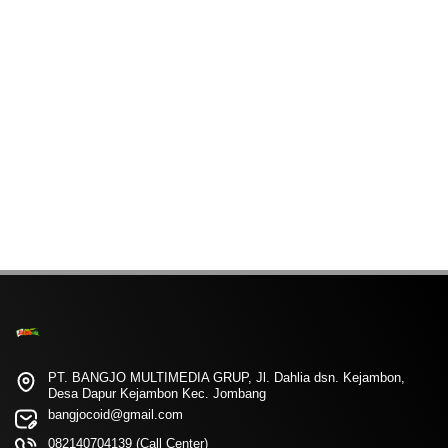
PT. BANGJO MULTIMEDIA GRUP, Jl. Dahlia dsn. Kejambon,
Desa Dapur Kejambon Kec. Jombang
bangjocoid@gmail.com
082140704139 (Call Center)