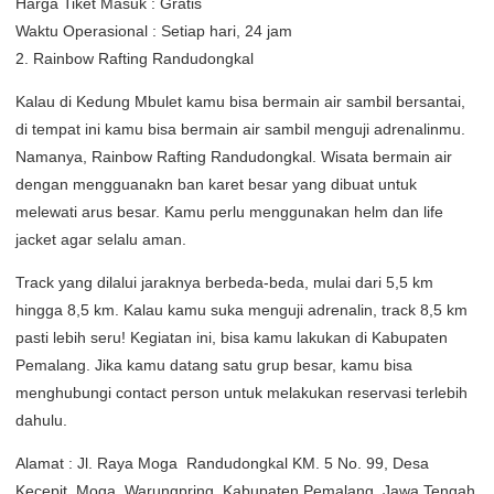
Harga Tiket Masuk : Gratis
Waktu Operasional : Setiap hari, 24 jam
2. Rainbow Rafting Randudongkal
Kalau di Kedung Mbulet kamu bisa bermain air sambil bersantai,
di tempat ini kamu bisa bermain air sambil menguji adrenalinmu.
Namanya, Rainbow Rafting Randudongkal. Wisata bermain air
dengan mengguanakn ban karet besar yang dibuat untuk
melewati arus besar. Kamu perlu menggunakan helm dan life
jacket agar selalu aman.
Track yang dilalui jaraknya berbeda-beda, mulai dari 5,5 km
hingga 8,5 km. Kalau kamu suka menguji adrenalin, track 8,5 km
pasti lebih seru! Kegiatan ini, bisa kamu lakukan di Kabupaten
Pemalang. Jika kamu datang satu grup besar, kamu bisa
menghubungi contact person untuk melakukan reservasi terlebih
dahulu.
Alamat : Jl. Raya Moga  Randudongkal KM. 5 No. 99, Desa
Kecepit, Moga, Warungpring, Kabupaten Pemalang, Jawa Tengah