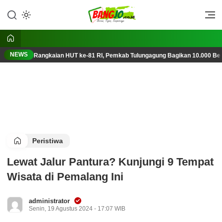
Lewati
ke
Berani, Tegas, Terpercaya
Bangjo.co.id
konten
NEWS
Rangkaian HUT ke-81 RI, Pemkab Tulungagung Bagikan 10.000 Ben
Peristiwa
Lewat Jalur Pantura? Kunjungi 9 Tempat
Wisata di Pemalang Ini
administrator
Senin, 19 Agustus 2024 - 17:07 WIB