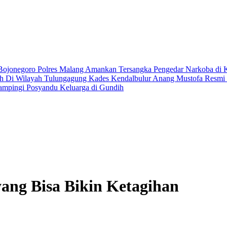
 Bojonegoro
Polres Malang Amankan Tersangka Pengedar Narkoba di 
ih Di Wilayah Tulungagung
Kades Kendalbulur Anang Mustofa Resmi L
ampingi Posyandu Keluarga di Gundih
yang Bisa Bikin Ketagihan