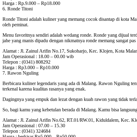
Harga : Rp.9.000 – Rp18.000
6. Ronde Titoni
Ronde Titoni adalah kuliner yang memang cocok disantap di kota Mala
oleh peminat.
Menu favoritnya sendiri adalah wedang ronde. Ronde yang dijual terdir
jahe yang manis dipadu dengan nikmatnya ronde memang sangat pas b
Alamat : Jl. Zainul Arifin No.17, Sukoharjo, Kec. Klojen, Kota Mal
Jam Operasional : 18.00 – 00.00 wib
Telepon : (0341) 808292
Harga : Rp3.000 – Rp10.000
7. Rawon Nguling
Berbicara kuliner legendaris yang ada di Malang. Rawon Nguling ten
terkenal karena kualitas rasanya yang enak.
Dagingnya yang empuk dan lezat dengan kuah rawon yang tidak terla
So, bagi kamu yang kebetulan berada di Malang. Kamu bisa langsung m
Alamat : Jl. Zainul Arifin No.62, RT.01/RW.01, Kiduldalem, Kec. K
Jam Operasional : 07.00 – 15.30
Telepon : (0341) 324684
Harga : berkisar Rp5.000 – Rp50.000