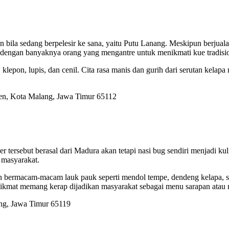
n bila sedang berpelesir ke sana, yaitu Putu Lanang. Meskipun berjual
ti dengan banyaknya orang yang mengantre untuk menikmati kue tradision
 klepon, lupis, dan cenil. Cita rasa manis dan gurih dari serutan kela
jen, Kota Malang, Jawa Timur 65112
r tersebut berasal dari Madura akan tetapi nasi bug sendiri menjadi k
 masyarakat.
gan bermacam-macam lauk pauk seperti mendol tempe, dendeng kelapa, 
nikmat memang kerap dijadikan masyarakat sebagai menu sarapan atau 
ang, Jawa Timur 65119