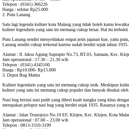
Telepon : (0341) 366226
Harga : sekitar Rp25.000
2. Putu Lanang
Satu lagi legenda kuliner kota Malang yang tidak boleh kamu lewatka
kuliner legendaris yang satu ini memang cukup besar. Hal itu terbuk
Putu Lanang sendiri menyediakan empat jenis jajanan kue, yaitu putu,
Lanang sendiri cukup terkenal karena sudah berdiri sejak tahun 1935.
Alamat : Jl. Jaksa Agung Suprapto No.73, RT.03, Samaan, Kec. Klo
Jam operasional : 17.30 – 21.30 wib
Telepon : (0341) 4345100
Harga : Rp10.000- Rp15.000
3. Depot Bug Matira
Kuliner legendaris yang satu ini memang cukup unik. Meskipun kuline
kuliner yang satu ini memang cukup populer dan banyak disukai oleh
Nasi bug bersisi nasi putih yang diberi kuah nangka yang khas den
merupakan pelopor nasi bug yang berdiri sejak 1935. Rasanya yang 
Alamat : Jalan Trunojoyo No.10 EF, Klojen, Kec. Klojen, Kota Mal
Jam operasional : 07.00 – 23.00 wib
Telepon : 0813-3310-3199