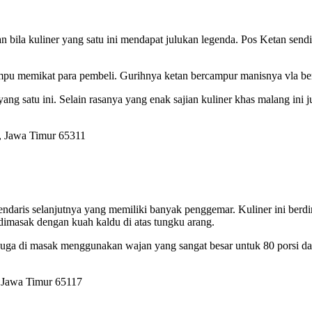
n bila kuliner yang satu ini mendapat julukan legenda. Pos Ketan send
mampu memikat para pembeli. Gurihnya ketan bercampur manisnya vla b
ng satu ini. Selain rasanya yang enak sajian kuliner khas malang ini
ng, Jawa Timur 65311
ndaris selanjutnya yang memiliki banyak penggemar. Kuliner ini berdi
 dimasak dengan kuah kaldu di atas tungku arang.
 juga di masak menggunakan wajan yang sangat besar untuk 80 porsi dal
, Jawa Timur 65117