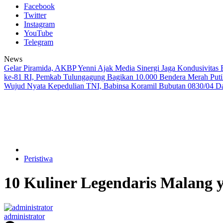
Facebook
Twitter
Instagram
YouTube
Telegram
News
Gelar Piramida, AKBP Yenni Ajak Media Sinergi Jaga Kondusivitas
ke-81 RI, Pemkab Tulungagung Bagikan 10.000 Bendera Merah Put
Wujud Nyata Kepedulian TNI, Babinsa Koramil Bubutan 0830/04 D
Peristiwa
10 Kuliner Legendaris Malang 
administrator