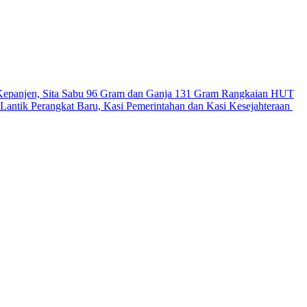
Kepanjen, Sita Sabu 96 Gram dan Ganja 131 Gram
Rangkaian HUT
antik Perangkat Baru, Kasi Pemerintahan dan Kasi Kesejahteraan