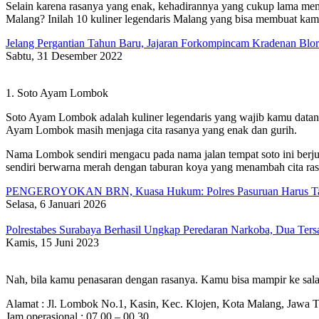
Selain karena rasanya yang enak, kehadirannya yang cukup lama mem
Malang? Inilah 10 kuliner legendaris Malang yang bisa membuat kamu
Jelang Pergantian Tahun Baru, Jajaran Forkompincam Kradenan Blo
Sabtu, 31 Desember 2022
1. Soto Ayam Lombok
Soto Ayam Lombok adalah kuliner legendaris yang wajib kamu datangi
Ayam Lombok masih menjaga cita rasanya yang enak dan gurih.
Nama Lombok sendiri mengacu pada nama jalan tempat soto ini berju
sendiri berwarna merah dengan taburan koya yang menambah cita ras
PENGEROYOKAN BRN, Kuasa Hukum: Polres Pasuruan Harus Tan
Selasa, 6 Januari 2026
Polrestabes Surabaya Berhasil Ungkap Peredaran Narkoba, Dua Ter
Kamis, 15 Juni 2023
Nah, bila kamu penasaran dengan rasanya. Kamu bisa mampir ke salah
Alamat : Jl. Lombok No.1, Kasin, Kec. Klojen, Kota Malang, Jawa 
Jam operasional : 07.00 – 00.30