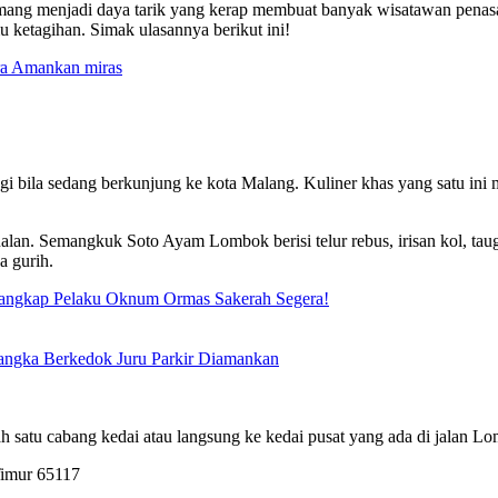
ang menjadi daya tarik yang kerap membuat banyak wisatawan penasara
 ketagihan. Simak ulasannya berikut ini!
ra Amankan miras
 bila sedang berkunjung ke kota Malang. Kuliner khas yang satu ini m
alan. Semangkuk Soto Ayam Lombok berisi telur rebus, irisan kol, t
a gurih.
gkap Pelaku Oknum Ormas Sakerah Segera!
sangka Berkedok Juru Parkir Diamankan
 satu cabang kedai atau langsung ke kedai pusat yang ada di jalan L
Timur 65117