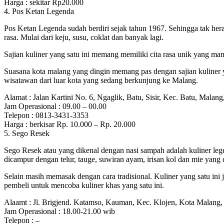
Harga : sekitar Rp20.000
4. Pos Ketan Legenda
Pos Ketan Legenda sudah berdiri sejak tahun 1967. Sehingga tak hera
rasa. Mulai dari keju, susu, coklat dan banyak lagi.
Sajian kuliner yang satu ini memang memiliki cita rasa unik yang 
Suasana kota malang yang dingin memang pas dengan sajian kuliner ya
wisatawan dari luar kota yang sedang berkunjung ke Malang.
Alamat : Jalan Kartini No. 6, Ngaglik, Batu, Sisir, Kec. Batu, Mala
Jam Operasional : 09.00 – 00.00
Telepon : 0813-3431-3353
Harga : berkisar Rp. 10.000 – Rp. 20.000
5. Sego Resek
Sego Resek atau yang dikenal dengan nasi sampah adalah kuliner lege
dicampur dengan telur, tauge, suwiran ayam, irisan kol dan mie yang
Selain masih memasak dengan cara tradisional. Kuliner yang satu ini
pembeli untuk mencoba kuliner khas yang satu ini.
Alaamt : Jl. Brigjend. Katamso, Kauman, Kec. Klojen, Kota Malang
Jam Operasional : 18.00-21.00 wib
Telepon : –