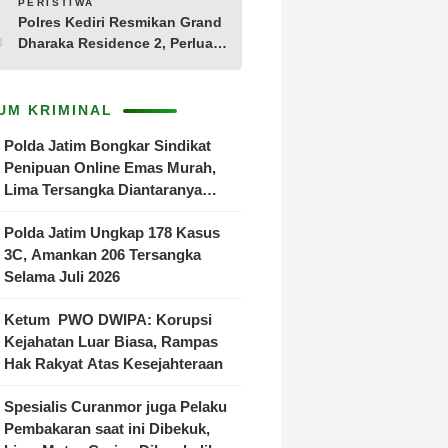
10
PERISTIWA
Polres Kediri Resmikan Grand
Dharaka Residence 2, Perluas
Akses Hunian Terjangkau
UM KRIMINAL
Polda Jatim Bongkar Sindikat
Penipuan Online Emas Murah,
Lima Tersangka Diantaranya
Warga Binaan Lapas Diamankan
Polda Jatim Ungkap 178 Kasus
3C, Amankan 206 Tersangka
Selama Juli 2026
Ketum PWO DWIPA: Korupsi
Kejahatan Luar Biasa, Rampas
Hak Rakyat Atas Kesejahteraan
Spesialis Curanmor juga Pelaku
Pembakaran saat ini Dibekuk,