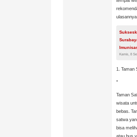
tempat wis
rekomenda
ulasannya 
Suksesk
Surabay
Imunisas
Kamis, 8 S
1. Taman S
*
Taman Saf
wisata un
bebas. Tam
satwa yang
bisa meli
atau bus y