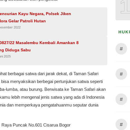
encurian Kayu Negara, Polsek Jiken
lora Gelar Patroli Hutan
Desember 2022
HUK
 0827/22 Masalembu Kembali Amankan 8
#
ng Diduga Sabu
uni 2025
#
ihat berbagai satwa dari jarak dekat, di Taman Safari
 bisa menyaksikan berbegai pertunjukan satwa seperti
mba-lumba, atau burung. Berwisata ke Taman Safari akan
amu lebih mengenal jenis satwa yang ada di Indonesia
#
nia dan memperkaya pengatahuanmu seputar dunia
#
l. Raya Puncak No.601 Cisarua Bogor