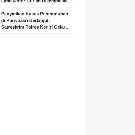
Lima Motor Curian Dikembalikan
ke Pemilik
Penyidikan Kasus Pembunuhan
di Purwoasri Berlanjut,
Satreskrim Polres Kediri Gelar
Rekonstruksi 42 Adegan