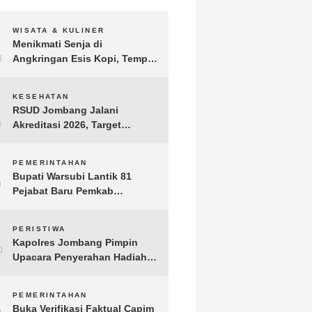
1
WISATA & KULINER
Menikmati Senja di
Angkringan Esis Kopi, Tempat
Nongkrong Syahdu di Area
Persawahan Desa Kepuh
2
KESEHATAN
RSUD Jombang Jalani
Akreditasi 2026, Target
Pertahankan Predikat
Paripurna dan Jaga Kualitas
3
PEMERINTAHAN
Layanan
Bupati Warsubi Lantik 81
Pejabat Baru Pemkab
Jombang, Berikut Daftar
Lengkapnya
4
PERISTIWA
Kapolres Jombang Pimpin
Upacara Penyerahan Hadiah
Lomba Hari Bhayangkara ke-
80
5
PEMERINTAHAN
Buka Verifikasi Faktual Capim