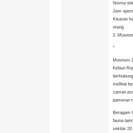
Nomor tel
Jam operas
Kisaran h
orang
2. Museum
*
Museum Zo
Kebun Ray
berhubung
melihat be
zaman pra
pameran m
Beragam he
fauna lain
sekitar 20