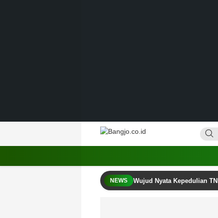
Lewati
ke
konten
Bangjo.co.id
Berani, Tegas, Terpercaya
Wujud Nyata Kepedulian TN
NEWS