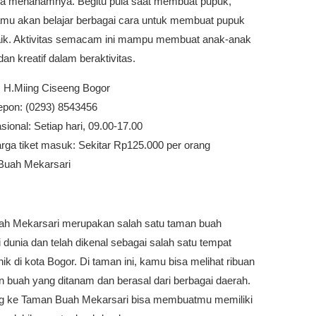
ra menanamnya. Begitu pula saat membuat pupuk,
mu akan belajar berbagai cara untuk membuat pupuk
aik. Aktivitas semacam ini mampu membuat anak-anak
 dan kreatif dalam beraktivitas.
. H.Miing Ciseeng Bogor
epon: (0293) 8543456
ional: Setiap hari, 09.00-17.00
rga tiket masuk: Sekitar Rp125.000 per orang
Buah Mekarsari
h Mekarsari merupakan salah satu taman buah
i dunia dan telah dikenal sebagai salah satu tempat
nik di kota Bogor. Di taman ini, kamu bisa melihat ribuan
n buah yang ditanam dan berasal dari berbagai daerah.
g ke Taman Buah Mekarsari bisa membuatmu memiliki