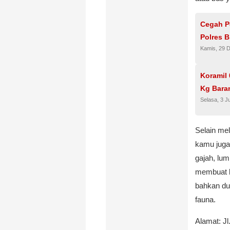
Cegah P
Polres B
Kamis, 29 
Koramil
Kg Bara
Selasa, 3 J
Selain mel
kamu juga
gajah, lu
membuat k
bahkan du
fauna.
Alamat: J