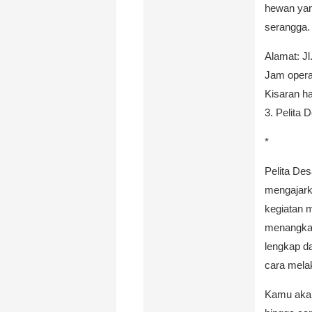
hewan yang
serangga.
Alamat: Jl
Jam operas
Kisaran ha
3. Pelita 
*
Pelita De
mengajark
kegiatan 
menangkap
lengkap d
cara mela
Kamu akan