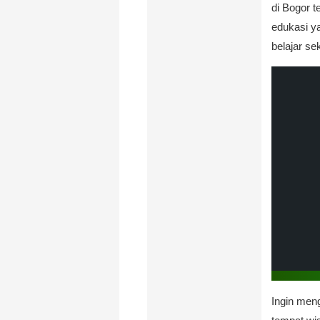
di Bogor 
edukasi y
belajar se
Ingin meng