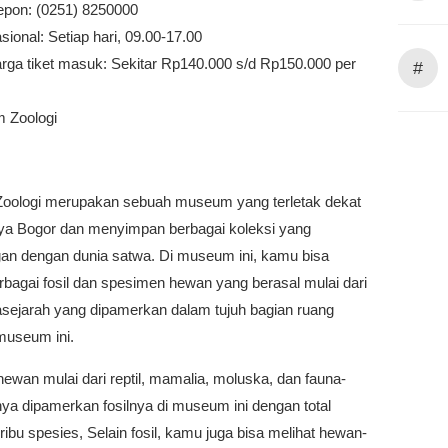
epon: (0251) 8250000
ional: Setiap hari, 09.00-17.00
arga tiket masuk: Sekitar Rp140.000 s/d Rp150.000 per
#
 Zoologi
ologi merupakan sebuah museum yang terletak dekat
a Bogor dan menyimpan berbagai koleksi yang
an dengan dunia satwa. Di museum ini, kamu bisa
rbagai fosil dan spesimen hewan yang berasal mulai dari
sejarah yang dipamerkan dalam tujuh bagian ruang
useum ini.
wan mulai dari reptil, mamalia, moluska, dan fauna-
nya dipamerkan fosilnya di museum ini dengan total
 ribu spesies, Selain fosil, kamu juga bisa melihat hewan-