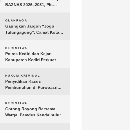
BAZNAS 2026–2031, Plt.
Bupati Tulungagung
Tekankan Integritas dan
6
OLAHRAGA
Transparansi
Gaungkan Jargon “Jogo
Tulungagung”, Camat Kota
Menyelenggarakan Nobar
Piala Dunia di Pendopo
7
PERISTIWA
Tamanan
Polres Kediri dan Kejari
Kabupaten Kediri Perkuat
Koordinasi Penegakan Hukum
8
HUKUM KRIMINAL
Penyidikan Kasus
Pembunuhan di Purwoasri
Berlanjut, Satreskrim Polres
Kediri Gelar Rekonstruksi 42
9
PERISTIWA
Adegan
Gotong Royong Bersama
Warga, Pemdes Kendalbulur
Revitalisasi Total Jembatan
Gantung yang Rapuh