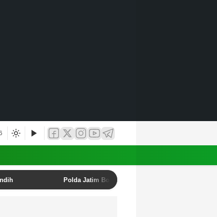
6
undih
Polda Jatim Bongkar Sindikat Penipuan Online E