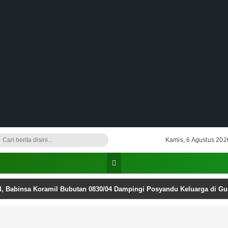
Kamis, 6 Agustus 202
I, Babinsa Koramil Bubutan 0830/04 Dampingi Posyandu Keluarga di G