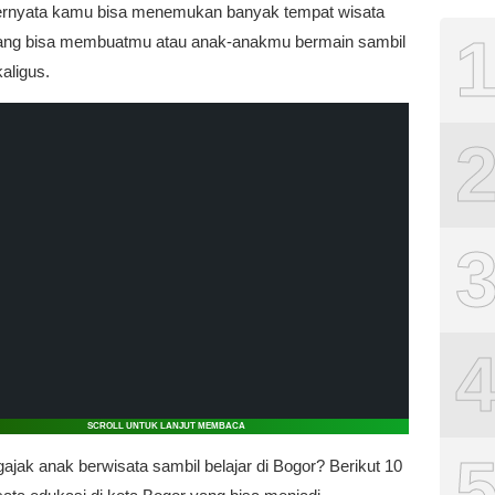
ternyata kamu bisa menemukan banyak tempat wisata
ang bisa membuatmu atau anak-anakmu bermain sambil
kaligus.
SCROLL UNTUK LANJUT MEMBACA
ajak anak berwisata sambil belajar di Bogor? Berikut 10