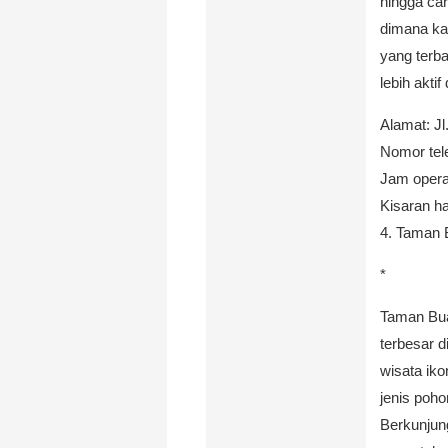
hingga ca
dimana ka
yang terb
lebih aktif
Alamat: Jl
Nomor tel
Jam operas
Kisaran ha
4. Taman 
*
Taman Bua
terbesar d
wisata iko
jenis poho
Berkunjun