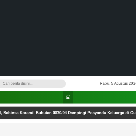
Rabu, 5 Agustus 202
I, Babinsa Koramil Bubutan 0830/04 Dampingi Posyandu Keluarga di G