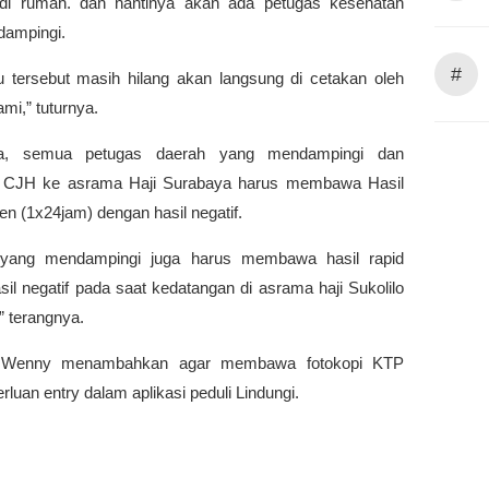
l di rumah. dan nantinya akan ada petugas kesehatan
ampingi.
#
tu tersebut masih hilang akan langsung di cetakan oleh
mi,” tuturnya.
a, semua petugas daerah yang mendampingi dan
i CJH ke asrama Haji Surabaya harus membawa Hasil
gen (1x24jam) dengan hasil negatif.
 yang mendampingi juga harus membawa hasil rapid
il negatif pada saat kedatangan di asrama haji Sukolilo
” terangnya.
 Wenny menambahkan agar membawa fotokopi KTP
rluan entry dalam aplikasi peduli Lindungi.