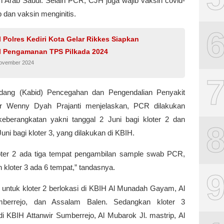
h Arab Saudi. Selain PCR, CJH juga wajib vaksin covid-
 dan vaksin menginitis.
 Polres Kediri Kota Gelar Rikkes Siapkan
l Pengamanan TPS Pilkada 2024
November 2024
dang (Kabid) Pencegahan dan Pengendalian Penyakit
dr Wenny Dyah Prajanti menjelaskan, PCR dilakukan
eberangkatan yakni tanggal 2 Juni bagi kloter 2 dan
Juni bagi kloter 3, yang dilakukan di KBIH.
oter 2 ada tiga tempat pengambilan sample swab PCR,
kloter 3 ada 6 tempat,” tandasnya.
, untuk kloter 2 berlokasi di KBIH Al Munadah Gayam, Al
berrejo, dan Assalam Balen. Sedangkan kloter 3
di KBIH Attanwir Sumberrejo, Al Mubarok Jl. mastrip, Al