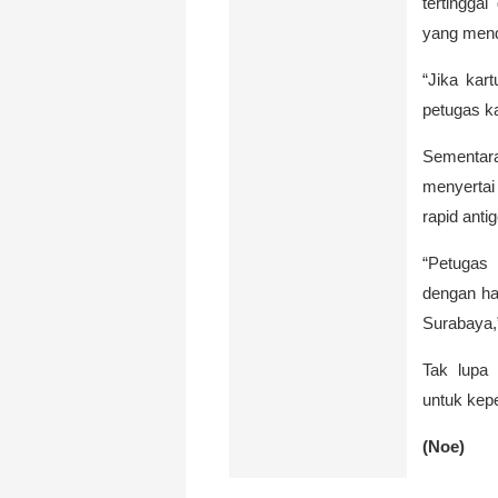
tertingga
yang mend
“Jika kar
petugas ka
Sementar
menyerta
rapid anti
“Petugas
dengan has
Surabaya,
Tak lupa
untuk kepe
(Noe)