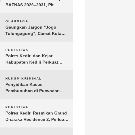
BAZNAS 2026–2031, Plt.
Bupati Tulungagung
Tekankan Integritas dan
6
OLAHRAGA
Transparansi
Gaungkan Jargon “Jogo
Tulungagung”, Camat Kota
Menyelenggarakan Nobar
Piala Dunia di Pendopo
7
PERISTIWA
Tamanan
Polres Kediri dan Kejari
Kabupaten Kediri Perkuat
Koordinasi Penegakan Hukum
8
HUKUM KRIMINAL
Penyidikan Kasus
Pembunuhan di Purwoasri
Berlanjut, Satreskrim Polres
Kediri Gelar Rekonstruksi 42
9
PERISTIWA
Adegan
Polres Kediri Resmikan Grand
Dharaka Residence 2, Perluas
Akses Hunian Terjangkau