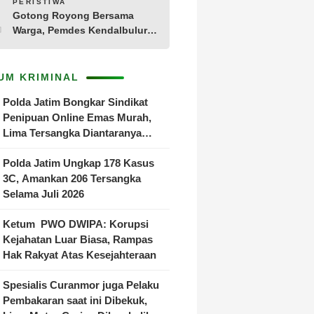
10
PERISTIWA
Gotong Royong Bersama
Warga, Pemdes Kendalbulur
Revitalisasi Total Jembatan
Gantung yang Rapuh
UM KRIMINAL
Polda Jatim Bongkar Sindikat
Penipuan Online Emas Murah,
Lima Tersangka Diantaranya
Warga Binaan Lapas Diamankan
Polda Jatim Ungkap 178 Kasus
3C, Amankan 206 Tersangka
Selama Juli 2026
Ketum PWO DWIPA: Korupsi
Kejahatan Luar Biasa, Rampas
Hak Rakyat Atas Kesejahteraan
Spesialis Curanmor juga Pelaku
Pembakaran saat ini Dibekuk,