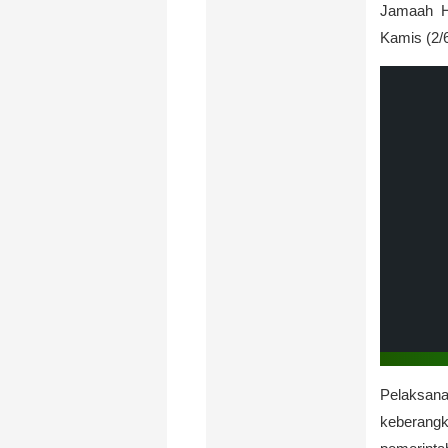
Jamaah Ha
Kamis (2/
Pelaksan
keberang