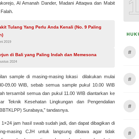
korejo, Al Amanah Dander, Madani Attaqwa dan Mabit
 Falah.
kit Tulang Yang Perlu Anda Kenali (No. 9 Paling
HUK
n)
ni 2019
#
erjun di Bali yang Paling Indah dan Memesona
gustus 2024
lan sample di masing-masing lokasi dilakukan mulai
#
.30-09.00 WIB, sebab semua sample pukul 10.00 WIB
ah tersambil semua dan pukul 11.00 WIB diantarkan ke
sar Teknik Kesehatan Lingkungan dan Pengendalian
#
(BBTKLPP) Surabaya,” tandasnya.
 1×24 jam hasil swab sudah jadi, dan dapat dibagikan di
ng-masing CJH untuk langsung dibawa agar tidak
#