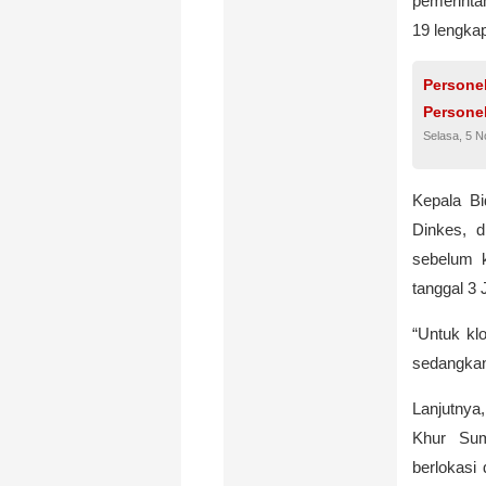
pemerinta
19 lengkap
Personel
Persone
Selasa, 5 
Kepala Bi
Dinkes, 
sebelum k
tanggal 3 
“Untuk kl
sedangkan 
Lanjutnya
Khur Sum
berlokasi 