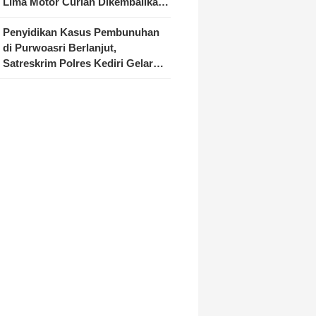
Lima Motor Curian Dikembalikan
ke Pemilik
Penyidikan Kasus Pembunuhan
di Purwoasri Berlanjut,
Satreskrim Polres Kediri Gelar
Rekonstruksi 42 Adegan