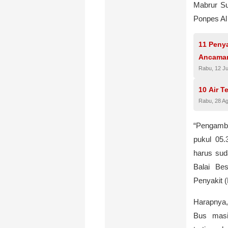
Mabrur Su
Ponpes Al
11 Penya
Ancama
Rabu, 12 Ju
10 Air T
Rabu, 28 A
“Pengambi
pukul 05
harus sud
Balai Be
Penyakit 
Harapnya,
Bus masi