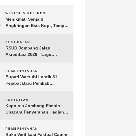
1
WISATA & KULINER
Menikmati Senja di
Angkringan Esis Kopi, Tempat
Nongkrong Syahdu di Area
Persawahan Desa Kepuh
2
KESEHATAN
RSUD Jombang Jalani
Akreditasi 2026, Target
Pertahankan Predikat
Paripurna dan Jaga Kualitas
3
PEMERINTAHAN
Layanan
Bupati Warsubi Lantik 81
Pejabat Baru Pemkab
Jombang, Berikut Daftar
Lengkapnya
4
PERISTIWA
Kapolres Jombang Pimpin
Upacara Penyerahan Hadiah
Lomba Hari Bhayangkara ke-
80
5
PEMERINTAHAN
Buka Verifikasi Faktual Capim