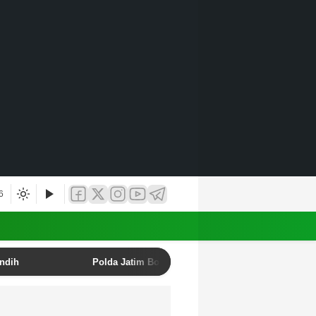
6
undih
Polda Jatim Bongkar Sindikat Penipuan Online E