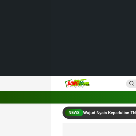
Lewati
ke
konten
Bangjo.co.id
Berani, Tegas, Terpercaya
Wujud Nyata Kepedulian TN
NEWS