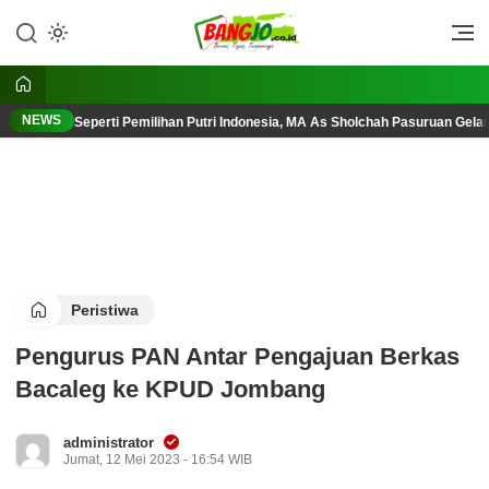
Lewati
ke
Berani, Tegas, Terpercaya
Bangjo.co.id
konten
NEWS
Seperti Pemilihan Putri Indonesia, MA As Sholchah Pasuruan Gelar
Peristiwa
Pengurus PAN Antar Pengajuan Berkas
Bacaleg ke KPUD Jombang
administrator
Jumat, 12 Mei 2023 - 16:54 WIB